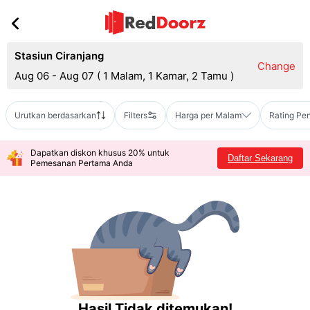
Stasiun Ciranjang
Change
Aug 06 - Aug 07
(
1 Malam, 1 Kamar, 2 Tamu
)
Urutkan berdasarkan
Filters
Harga per Malam
Rating Pe
Dapatkan diskon khusus 20% untuk
Daftar Sekarang
Pemesanan Pertama Anda
Hasil Tidak ditemukan!