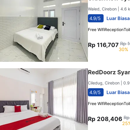
Waled, Cirebon
| 4.6 
4.9/5
Luar Biasa
Free Wifi
Reception
Toi
Rp 1
Rp 116,707
30% 
RedDoorz Syari
Ciledug, Cirebon
| 0.
4.9/5
Luar Biasa
Free Wifi
Reception
Toi
Rp
Rp 208,406
25%