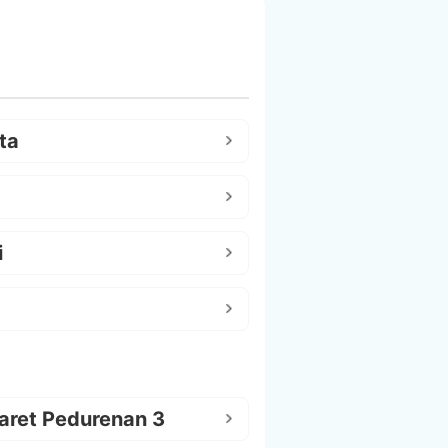
ta
i
aret Pedurenan 3