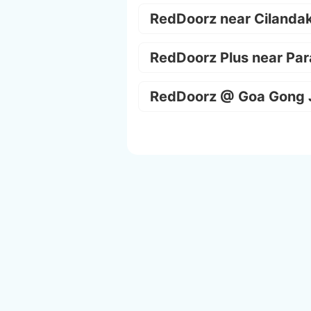
RedDoorz near Cilanda
RedDoorz Plus near Par
RedDoorz @ Goa Gong 