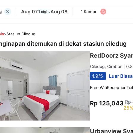
Aug 07
Aug 08
g
1 Kamar
1 night
ia
>
Stasiun Ciledug
nginapan ditemukan di dekat
stasiun ciledug
RedDoorz Syari
Ciledug, Cirebon
| 0.
4.9/5
Luar Biasa
Free Wifi
Reception
Toi
Rp 
Rp 125,043
25%
Urbanview Sya