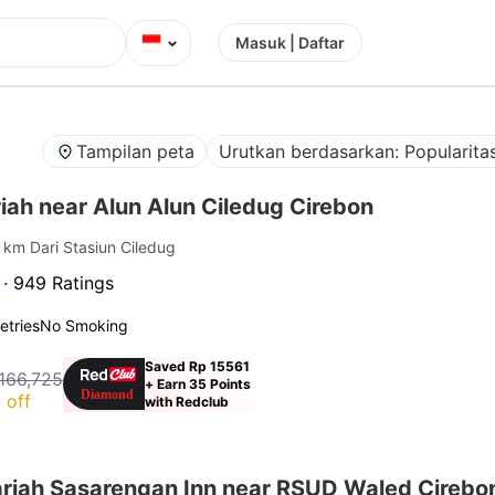
⌄
Masuk | Daftar
Tampilan peta
Urutkan berdasarkan: Popularita
ah near Alun Alun Ciledug Cirebon
8 km Dari Stasiun Ciledug
 ·
949 Ratings
letries
No Smoking
Saved Rp 15561
166,725
+ Earn 35 Points
 off
with Redclub
riah Sasarengan Inn near RSUD Waled Cirebo