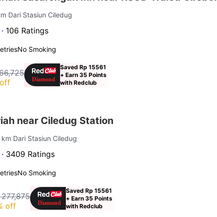
km Dari Stasiun Ciledug
 ·
106 Ratings
letries
No Smoking
Saved Rp 15561
66,725
+ Earn 35 Points
off
with Redclub
ah near Ciledug Station
9 km Dari Stasiun Ciledug
 ·
3409 Ratings
letries
No Smoking
Saved Rp 15561
 277,875
+ Earn 35 Points
 off
with Redclub