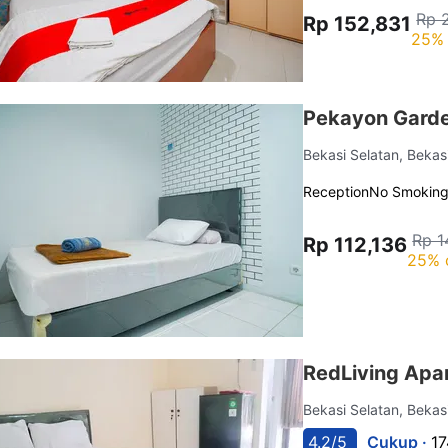
Rp 
Rp 152,831
25% 
Pekayon Garde
Bekasi Selatan, Bekas
Reception
No Smokin
Rp 1
Rp 112,136
25% 
RedLiving Ap
Bekasi Selatan, Bekas
4.2/5
Cukup ·
17