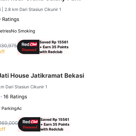
i
| 2.8 km Dari Stasiun Cikunir 1
 Ratings
letries
No Smoking
Saved Rp 15561
130,975
+ Earn 35 Points
ff
with Redclub
ati House Jatikramat Bekasi
km Dari Stasiun Cikunir 1
 ·
16 Ratings
 Parking
Ac
Saved Rp 15561
169,000
+ Earn 35 Points
off
with Redclub