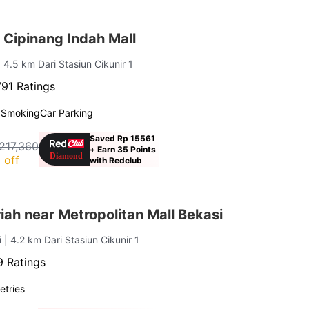
 Cipinang Indah Mall
| 4.5 km Dari Stasiun Cikunir 1
91 Ratings
 Smoking
Car Parking
Saved Rp 15561
217,360
+ Earn 35 Points
 off
with Redclub
ah near Metropolitan Mall Bekasi
i
| 4.2 km Dari Stasiun Cikunir 1
 Ratings
letries