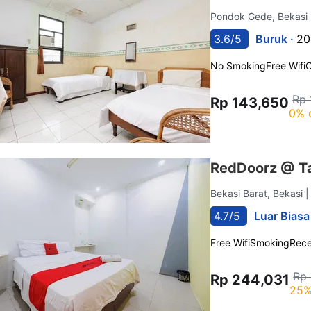
Pondok Gede, Bekasi
3.6/5
Buruk ·
20
No Smoking
Free Wifi
C
Rp 
Rp 143,650
0% 
RedDoorz @ T
Bekasi Barat, Bekasi
|
4.7/5
Luar Biasa
Free Wifi
Smoking
Rece
Rp
Rp 244,031
25%