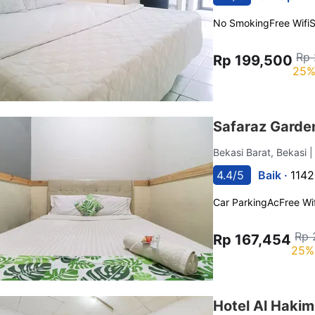
No Smoking
Free Wifi
Rp 
Rp 199,500
25%
Safaraz Garde
Bekasi Barat, Bekasi
|
4.4/5
Baik ·
1142
Car Parking
Ac
Free Wif
Rp 
Rp 167,454
25%
Hotel Al Hakim