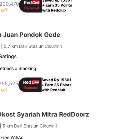
Saved Rp 15561
200,470
+ Earn 35 Points
 off
with Redclub
n Juan Pondok Gede
i
| 5.7 km Dari Stasiun Cikunir 1
Ratings
letries
No Smoking
Saved Rp 15561
265,525
+ Earn 35 Points
off
with Redclub
kost Syariah Mitra RedDoorz
| 5 km Dari Stasiun Cikunir 1
g
Free Wifi
Ac