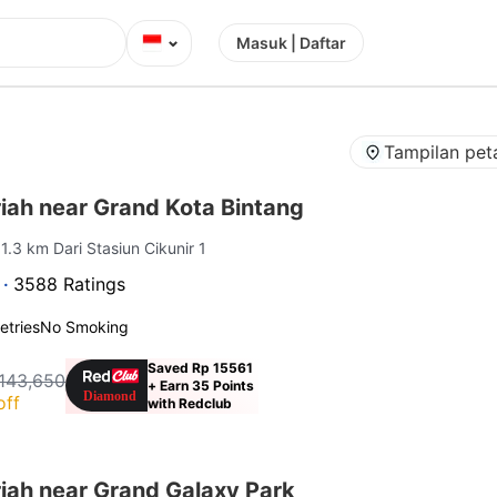
⌄
Masuk | Daftar
Tampilan pet
iah near Grand Kota Bintang
 1.3 km Dari Stasiun Cikunir 1
 ·
3588 Ratings
letries
No Smoking
Saved Rp 15561
143,650
+ Earn 35 Points
off
with Redclub
iah near Grand Galaxy Park