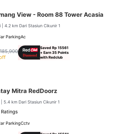
mang View - Room 88 Tower Acasia
i
| 4.2 km Dari Stasiun Cikunir 1
ar Parking
Ac
Saved Rp 15561
 185,900
+ Earn 35 Points
off
with Redclub
tay Mitra RedDoorz
i
| 5.4 km Dari Stasiun Cikunir 1
 Ratings
ar Parking
Cctv