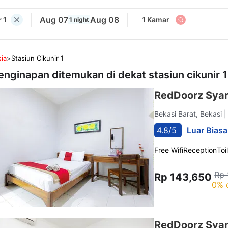
Aug 07
Aug 08
 1
1 Kamar
1 night
ia
>
Stasiun Cikunir 1
enginapan ditemukan di dekat
stasiun cikunir 1
RedDoorz Syar
Bekasi Barat, Bekasi
|
4.8/5
Luar Biasa
Free Wifi
Reception
Toi
Rp 
Rp 143,650
0% 
RedDoorz Syar