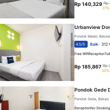
Rp 
Rp 140,329
31%
Urbanview Do
Pondok Melati, Bekas
4.5/5
Baik ·
312 
Free Wifi
Reception
Toi
Rp 
Rp 185,867
30% 
Pondok Gede D
Pondok Gede, Bekasi
Reception
No Smokin