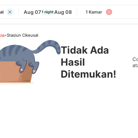
Aug 07
Aug 08
al
1 Kamar
1 night
ia
>
Stasiun Cikeusal
Tidak Ada
Co
Hasil
at
Ditemukan!