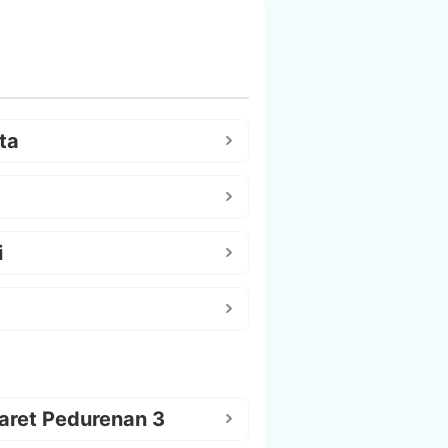
ta
i
aret Pedurenan 3