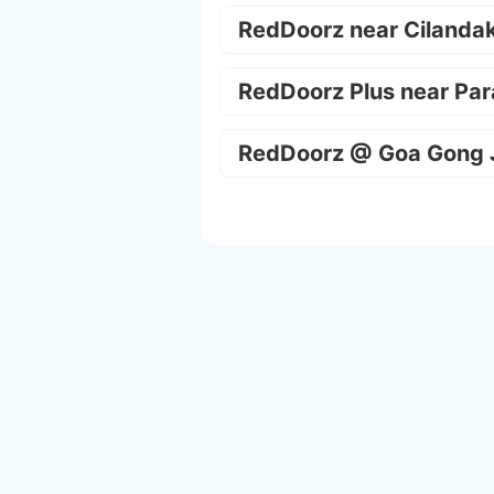
RedDoorz near Cilanda
RedDoorz Plus near Par
RedDoorz @ Goa Gong 