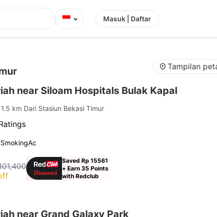
⌄
Masuk | Daftar
Tampilan pet
imur
ah near Siloam Hospitals Bulak Kapal
 1.5 km Dari Stasiun Bekasi Timur
Ratings
 Smoking
Ac
Saved Rp 15561
101,400
+ Earn 35 Points
off
with Redclub
iah near Grand Galaxy Park