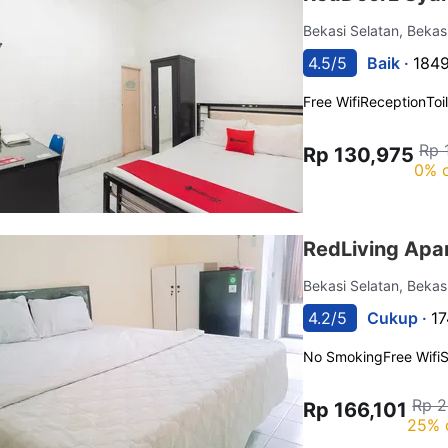
Bekasi Selatan, Bekas
4.5/5
Baik ·
1849
Free Wifi
Reception
Toi
Rp 
Rp 130,975
0% o
RedLiving Ap
Bekasi Selatan, Bekas
4.2/5
Cukup ·
17
No Smoking
Free Wifi
Rp 2
Rp 166,101
25% 