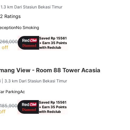
 1.3 km Dari Stasiun Bekasi Timur
2 Ratings
eception
No Smoking
Saved Rp 15561
266,000
+ Earn 35 Points
 off
with Redclub
mang View - Room 88 Tower Acasia
i
| 3.3 km Dari Stasiun Bekasi Timur
ar Parking
Ac
Saved Rp 15561
 185,900
+ Earn 35 Points
off
with Redclub