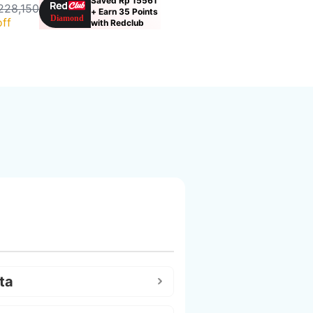
Saved Rp 15561
228,150
+ Earn 35 Points
ff
with Redclub
ta