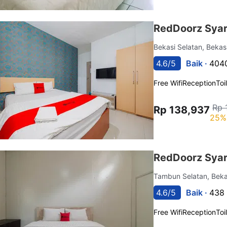
RedDoorz Syari
Bekasi Selatan, Bekas
4.6/5
Baik ·
4040
Free Wifi
Reception
Toi
Rp 
Rp 138,937
25%
RedDoorz Syar
Tambun Selatan, Bek
4.6/5
Baik ·
438 
Free Wifi
Reception
Toi