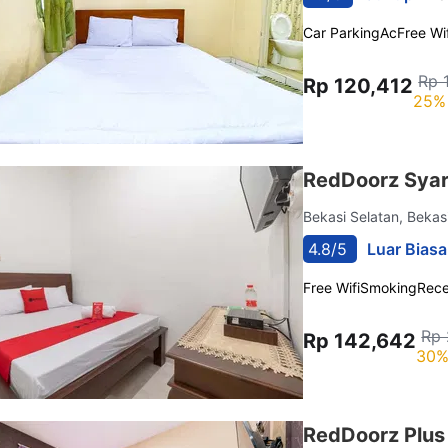
Car Parking
Ac
Free Wif
Rp 
Rp 120,412
25% 
RedDoorz Syar
Bekasi Selatan, Bekas
4.8/5
Luar Biasa
Free Wifi
Smoking
Rece
Rp 
Rp 142,642
30%
RedDoorz Plus