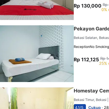
Rp
Rp 130,000
0% 
Pekayon Garde
Bekasi Selatan, Bekas
Reception
No Smokin
Rp 1
Rp 112,125
25% 
Homestay Cema
Bekasi Timur, Bekasi
|
4.1/5
Cukup ·
28