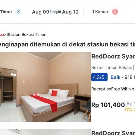
Aug 09
Aug 10
 Timur
1 Kamar
1 night
ia
>
Stasiun Bekasi Timur
enginapan ditemukan di dekat
stasiun bekasi t
RedDoorz Syari
Bekasi Timur, Bekasi
|
4.3/5
Baik ·
918 
Reception
Free Wifi
No
Rp 
Rp 101,400
0% 
RedDoorz Syar