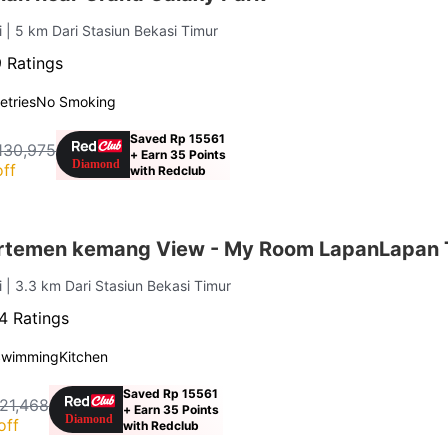
i
| 5 km Dari Stasiun Bekasi Timur
 Ratings
letries
No Smoking
Saved Rp 15561
130,975
+ Earn 35 Points
ff
with Redclub
artemen kemang View - My Room LapanLapan
i
| 3.3 km Dari Stasiun Bekasi Timur
4 Ratings
Swimming
Kitchen
Saved Rp 15561
21,468
+ Earn 35 Points
off
with Redclub