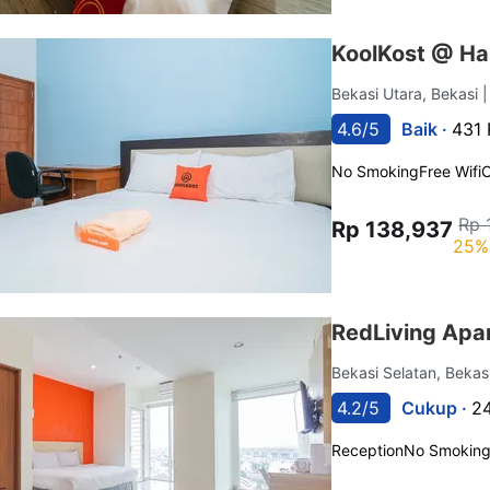
KoolKost @ Ha
Bekasi Utara, Bekasi
|
4.6/5
Baik ·
431 
No Smoking
Free Wifi
C
Rp 
Rp 138,937
25%
RedLiving Apa
Bekasi Selatan, Bekas
4.2/5
Cukup ·
24
Reception
No Smokin