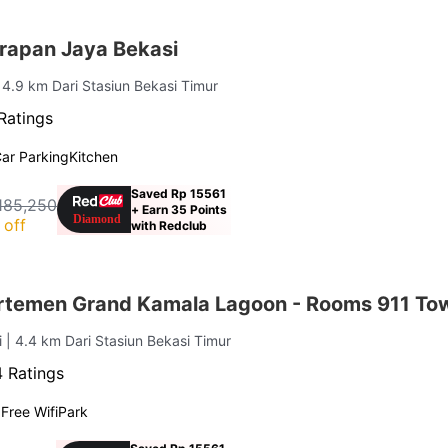
rapan Jaya Bekasi
 4.9 km Dari Stasiun Bekasi Timur
Ratings
ar Parking
Kitchen
Saved Rp 15561
185,250
+ Earn 35 Points
 off
with Redclub
rtemen Grand Kamala Lagoon - Rooms 911 Towe
i
| 4.4 km Dari Stasiun Bekasi Timur
 Ratings
g
Free Wifi
Park