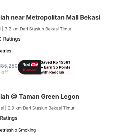
ah near Metropolitan Mall Bekasi
i
| 3.2 km Dari Stasiun Bekasi Timur
 Ratings
letries
Saved Rp 15561
185,250
+ Earn 35 Points
 off
with Redclub
iah @ Taman Green Legon
asi
| 2.9 km Dari Stasiun Bekasi Timur
Ratings
letries
No Smoking