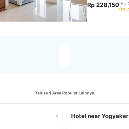
Rp 
Rp 228,150
0% o
Telusuri Area Populer Lainnya
Hotel near Yogyakar