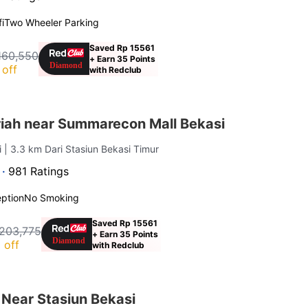
i
Two Wheeler Parking
Saved Rp 15561
160,550
+ Earn 35 Points
off
with Redclub
iah near Summarecon Mall Bekasi
i
| 3.3 km Dari Stasiun Bekasi Timur
 ·
981 Ratings
ption
No Smoking
Saved Rp 15561
203,775
+ Earn 35 Points
 off
with Redclub
 Near Stasiun Bekasi