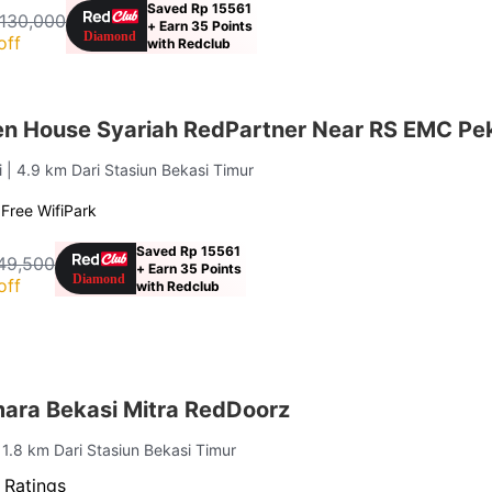
Saved Rp 15561
 130,000
+ Earn 35 Points
off
with Redclub
n House Syariah RedPartner Near RS EMC Pe
i
| 4.9 km Dari Stasiun Bekasi Timur
g
Free Wifi
Park
Saved Rp 15561
49,500
+ Earn 35 Points
off
with Redclub
ra Bekasi Mitra RedDoorz
 1.8 km Dari Stasiun Bekasi Timur
 Ratings