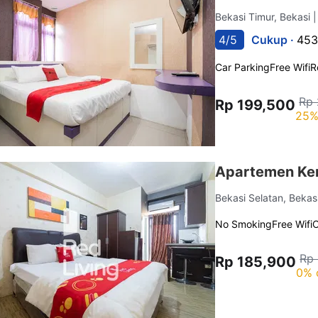
Bekasi Timur, Bekasi
|
4/5
Cukup ·
453
Car Parking
Free Wifi
R
Rp 
Rp 199,500
25%
Apartemen Ke
Bekasi Selatan, Bekas
No Smoking
Free Wifi
C
Rp
Rp 185,900
0% 