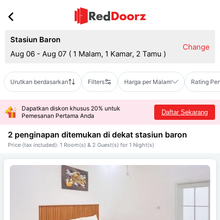
Stasiun Baron
Change
Aug 06 - Aug 07
(
1 Malam, 1 Kamar, 2 Tamu
)
Urutkan berdasarkan
Filters
Harga per Malam
Rating Pe
Dapatkan diskon khusus 20% untuk
Daftar Sekarang
Pemesanan Pertama Anda
2 penginapan ditemukan di dekat
stasiun baron
Price (tax included): 1 Room(s) & 2 Guest(s) for 1 Night(s)