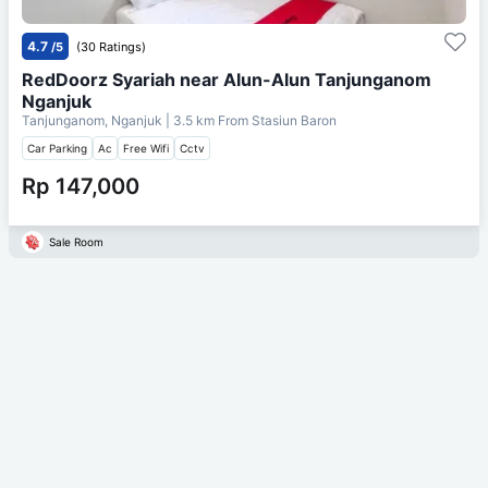
4.7
/5
(30 Ratings)
RedDoorz Syariah near Alun-Alun Tanjunganom
Nganjuk
Tanjunganom, Nganjuk
| 3.5 km From
Stasiun Baron
Car Parking
Ac
Free Wifi
Cctv
Rp 147,000
Sale Room