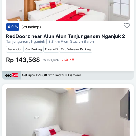
4.9
/5
(29 Ratings)
RedDoorz near Alun Alun Tanjunganom Nganjuk 2
Tanjunganom, Nganjuk
| 3.8 km From
Stasiun Baron
Reception
Car Parking
Free Wifi
Two Wheeler Parking
Rp 143,568
Rp 191,425
25% off
Get upto 12% Off with RedClub Diamond