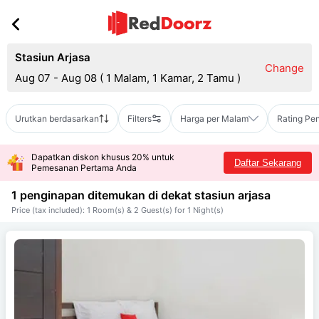
Stasiun Arjasa
Change
Aug 07 - Aug 08
(
1 Malam, 1 Kamar, 2 Tamu
)
Urutkan berdasarkan
Filters
Harga per Malam
Rating Pe
Dapatkan diskon khusus 20% untuk
Daftar Sekarang
Pemesanan Pertama Anda
1 penginapan ditemukan di dekat
stasiun arjasa
Price (tax included): 1 Room(s) & 2 Guest(s) for 1 Night(s)