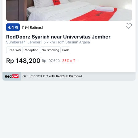
4.4
/5
(194 Ratings)
RedDoorz Syariah near Universitas Jember
Sumbersari, Jember
| 5.7 km From
Stasiun Arjasa
Free Wifi
Reception
No Smoking
Park
Rp 148,200
Rp 197,600
25% off
Get upto 12% Off with RedClub Diamond