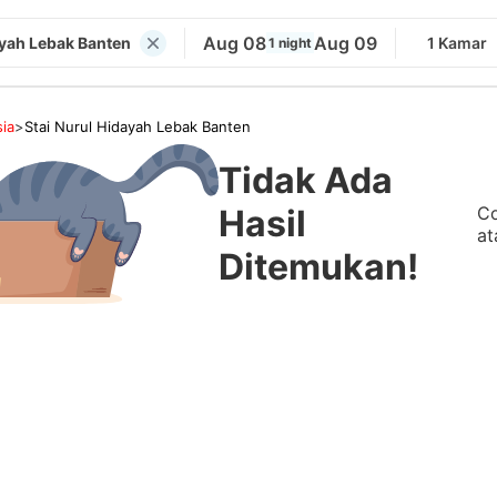
Aug 08
Aug 09
ayah Lebak Banten
1 Kamar
1 night
ia
>
Stai Nurul Hidayah Lebak Banten
Tidak Ada
Co
Hasil
at
Ditemukan!