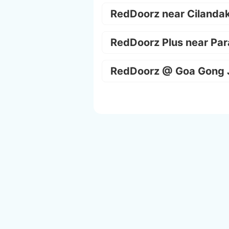
RedDoorz near Cilanda
RedDoorz Plus near Par
RedDoorz @ Goa Gong 