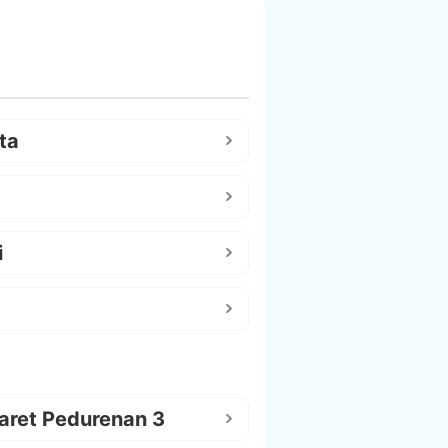
ta
i
aret Pedurenan 3