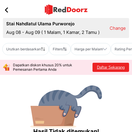
Stai Nahdlatul Ulama Purworejo
Change
Aug 08 - Aug 09
(
1 Malam, 1 Kamar, 2 Tamu
)
Urutkan berdasarkan
Filters
Harga per Malam
Rating Pe
Dapatkan diskon khusus 20% untuk
Daftar Sekarang
Pemesanan Pertama Anda
Hasil Tidak ditemukan!