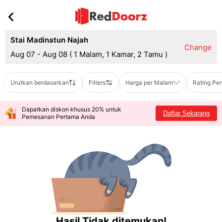
Stai Madinatun Najah
Change
Aug 07 - Aug 08
(
1 Malam, 1 Kamar, 2 Tamu
)
Urutkan berdasarkan
Filters
Harga per Malam
Rating Pe
Dapatkan diskon khusus 20% untuk
Daftar Sekarang
Pemesanan Pertama Anda
Hasil Tidak ditemukan!