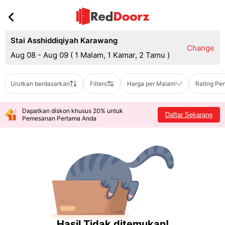
Stai Asshiddiqiyah Karawang
Change
Aug 08 - Aug 09
(
1 Malam, 1 Kamar, 2 Tamu
)
Urutkan berdasarkan
Filters
Harga per Malam
Rating Pe
Dapatkan diskon khusus 20% untuk
Daftar Sekarang
Pemesanan Pertama Anda
Hasil Tidak ditemukan!