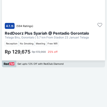
4.1
/5
(594 Ratings)
RedDoorz Plus Syariah @ Pentadio Gorontalo
Telaga Biru, Gorontalo
| 5.7 km From
Stadion 23 Januari Telaga
Reception
No Smoking
Meeting
Free Wifi
Rp 129,675
Rp 172,900
25% off
Get upto 12% Off with RedClub Diamond