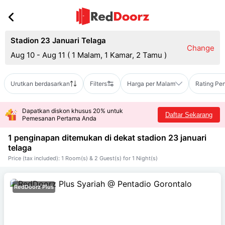
Stadion 23 Januari Telaga
Change
Aug 10 - Aug 11
(
1 Malam, 1 Kamar, 2 Tamu
)
Urutkan berdasarkan
Filters
Harga per Malam
Rating Pe
Dapatkan diskon khusus 20% untuk
Daftar Sekarang
Pemesanan Pertama Anda
1 penginapan ditemukan di dekat
stadion 23 januari
telaga
Price (tax included): 1 Room(s) & 2 Guest(s) for 1 Night(s)
RedDoorz Plus