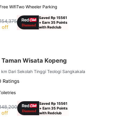
Free Wifi
Two Wheeler Parking
Saved Rp 15561
154,375
+ Earn 35 Points
 off
with Redclub
r Taman Wisata Kopeng
7 km Dari Sekolah Tinggi Teologi Sangkakala
0 Ratings
Toiletries
Saved Rp 15561
148,200
+ Earn 35 Points
 off
with Redclub