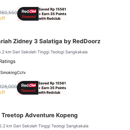
Saved Rp 15561
160,550
+ Earn 35 Points
off
with Redclub
riah Zidney 3 Salatiga by RedDoorz
5.2 km Dari Sekolah Tinggi Teologi Sangkakala
Ratings
 Smoking
Cctv
Saved Rp 15561
126,000
+ Earn 35 Points
off
with Redclub
 Treetop Adventure Kopeng
 5.2 km Dari Sekolah Tinggi Teologi Sangkakala