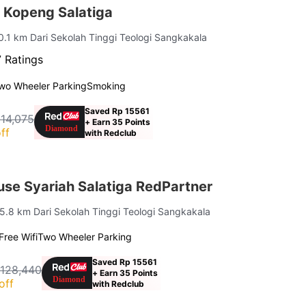
 Kopeng Salatiga
 0.1 km Dari Sekolah Tinggi Teologi Sangkakala
 Ratings
wo Wheeler Parking
Smoking
Saved Rp 15561
114,075
+ Earn 35 Points
ff
with Redclub
use Syariah Salatiga RedPartner
 5.8 km Dari Sekolah Tinggi Teologi Sangkakala
Free Wifi
Two Wheeler Parking
Saved Rp 15561
 128,440
+ Earn 35 Points
off
with Redclub