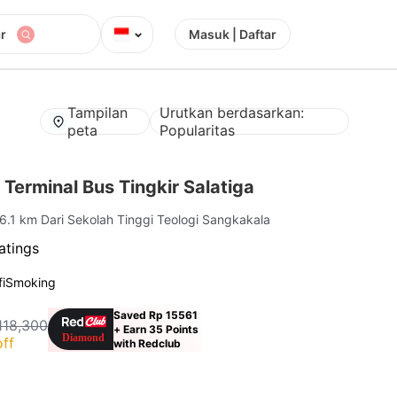
⌄
r
Masuk | Daftar
Tampilan
Urutkan berdasarkan:
peta
Popularitas
Terminal Bus Tingkir Salatiga
 6.1 km Dari Sekolah Tinggi Teologi Sangkakala
atings
i
Smoking
Saved Rp 15561
118,300
+ Earn 35 Points
ff
with Redclub