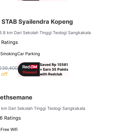
 STAB Syailendra Kopeng
 3.8 km Dari Sekolah Tinggi Teologi Sangkakala
 Ratings
 Smoking
Car Parking
Saved Rp 15561
239,400
+ Earn 35 Points
 off
with Redclub
Gethsemane
7 km Dari Sekolah Tinggi Teologi Sangkakala
6 Ratings
c
Free Wifi