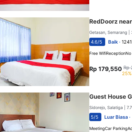
RedDoorz near
Getasan, Semarang
|
4.6/5
Baik ·
1241
Free Wifi
Reception
No
Rp 
Rp 179,550
25%
Guest House 
Sidorejo, Salatiga
| 7.
5/5
Luar Biasa ·
Meeting
Car Parking
A