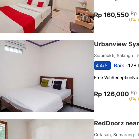
Rp 
Rp 160,550
0% 
Urbanview Sya
Sidomukti, Salatiga
| 
4.4/5
Baik ·
128 
Free Wifi
Reception
No
Rp 
Rp 126,000
0% 
RedDoorz near
Getasan, Semarang
|