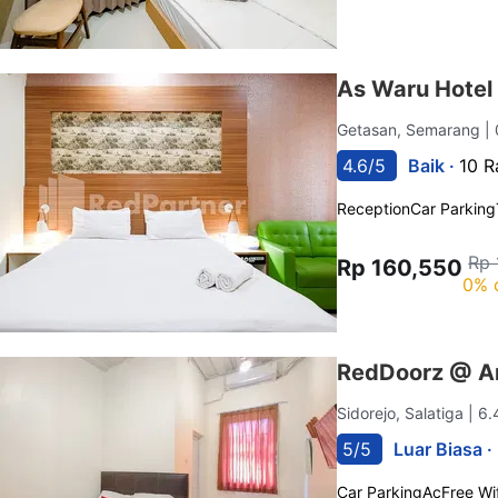
As Waru Hotel
Getasan, Semarang
|
4.6/5
Baik ·
10 R
Reception
Car Parking
Rp 
Rp 160,550
0% 
RedDoorz @ A
Sidorejo, Salatiga
| 6
5/5
Luar Biasa ·
Car Parking
Ac
Free Wif