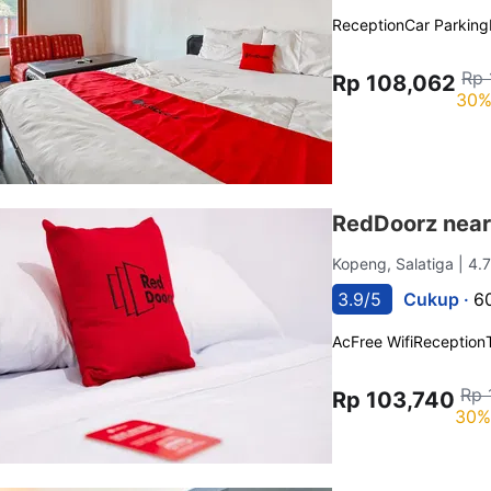
Reception
Car Parking
Rp 
Rp 108,062
30%
RedDoorz nea
Kopeng, Salatiga
| 4.
3.9/5
Cukup ·
6
Ac
Free Wifi
Reception
Rp 
Rp 103,740
30%