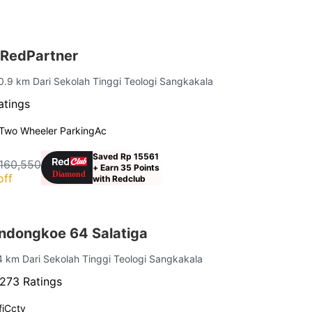
 RedPartner
 0.9 km Dari Sekolah Tinggi Teologi Sangkakala
atings
Two Wheeler Parking
Ac
Saved Rp 15561
160,550
+ Earn 35 Points
off
with Redclub
ndongkoe 64 Salatiga
.4 km Dari Sekolah Tinggi Teologi Sangkakala
273 Ratings
i
Cctv