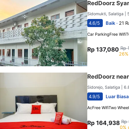
RedDoorz Syari
Sidomukti, Salatiga
| 
4.6/5
Baik ·
21 R
Car Parking
Free Wifi
T
Rp 
Rp 137,080
26% 
RedDoorz near
Sidorejo, Salatiga
| 6
4.9/5
Luar Biasa
Ac
Free Wifi
Two Wheel
Rp 
Rp 164,938
0% 