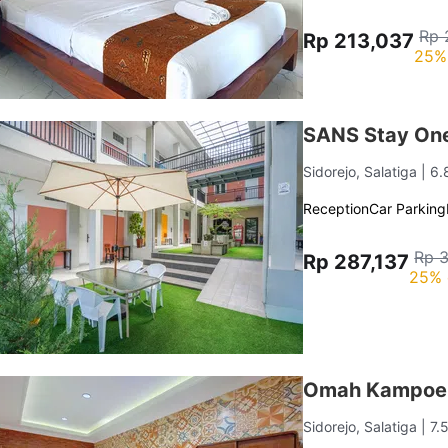
Rp 
Rp 213,037
25%
SANS Stay One
Sidorejo, Salatiga
| 6
Reception
Car Parking
Rp 
Rp 287,137
25% 
Omah Kampoen
Sidorejo, Salatiga
| 7