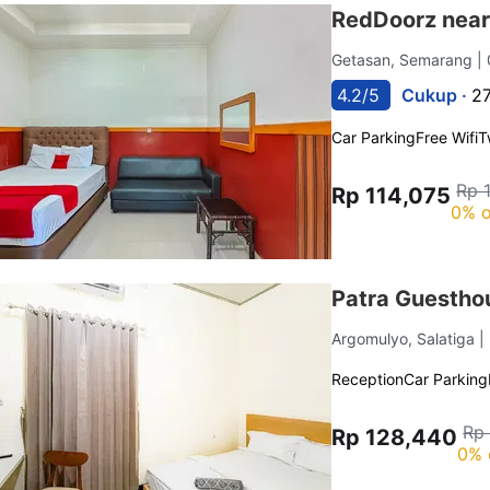
RedDoorz near
Getasan, Semarang
|
4.2/5
Cukup ·
27
Car Parking
Free Wifi
T
Rp 
Rp 114,075
0% o
Patra Guestho
Argomulyo, Salatiga
|
Reception
Car Parking
Rp
Rp 128,440
0% 