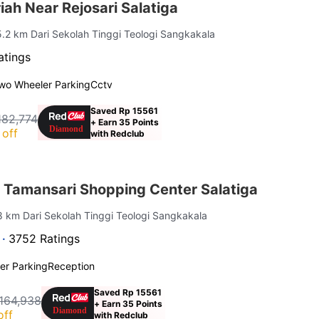
ah Near Rejosari Salatiga
5.2 km Dari Sekolah Tinggi Teologi Sangkakala
atings
wo Wheeler Parking
Cctv
Saved Rp 15561
182,774
+ Earn 35 Points
off
with Redclub
 Tamansari Shopping Center Salatiga
.8 km Dari Sekolah Tinggi Teologi Sangkakala
 ·
3752 Ratings
er Parking
Reception
Saved Rp 15561
164,938
+ Earn 35 Points
off
with Redclub