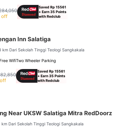
Saved Rp 15561
284,050
+ Earn 35 Points
 off
with Redclub
ngan Inn Salatiga
.8 km Dari Sekolah Tinggi Teologi Sangkakala
Free Wifi
Two Wheeler Parking
Saved Rp 15561
382,850
+ Earn 35 Points
off
with Redclub
g Near UKSW Salatiga Mitra RedDoorz
.5 km Dari Sekolah Tinggi Teologi Sangkakala