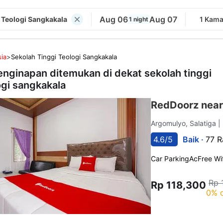
Aug 06
Aug 07
 Teologi Sangkakala
1 Kama
1 night
ia
>
Sekolah Tinggi Teologi Sangkakala
enginapan ditemukan di dekat
sekolah tinggi
ogi sangkakala
RedDoorz near 
Argomulyo, Salatiga
|
4.6/5
Baik ·
77 R
Car Parking
Ac
Free Wif
Rp 
Rp 118,300
0% o