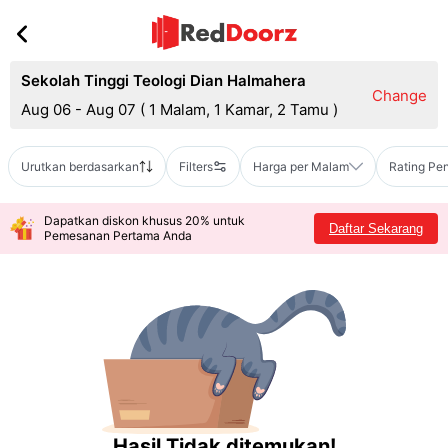
Sekolah Tinggi Teologi Dian Halmahera
Change
Aug 06 - Aug 07
(
1 Malam, 1 Kamar, 2 Tamu
)
Urutkan berdasarkan
Filters
Harga per Malam
Rating Pe
Dapatkan diskon khusus 20% untuk
Daftar Sekarang
Pemesanan Pertama Anda
Hasil Tidak ditemukan!