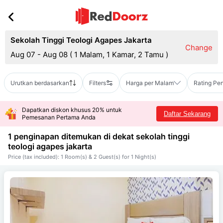
Sekolah Tinggi Teologi Agapes Jakarta
Change
Aug 07 - Aug 08
(
1 Malam, 1 Kamar, 2 Tamu
)
Urutkan berdasarkan
Filters
Harga per Malam
Rating Pe
Dapatkan diskon khusus 20% untuk
Daftar Sekarang
Pemesanan Pertama Anda
1 penginapan ditemukan di dekat
sekolah tinggi
teologi agapes jakarta
Price (tax included): 1 Room(s) & 2 Guest(s) for 1 Night(s)