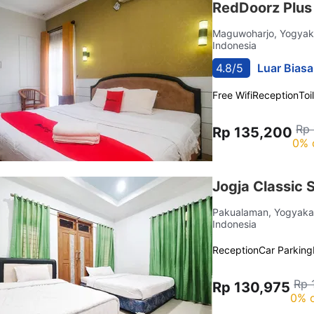
RedDoorz Plus 
Maguwoharjo, Yogyak
Indonesia
4.8/5
Luar Biasa
Free Wifi
Reception
Toi
Rp
Rp 135,200
0% 
Jogja Classic
Pakualaman, Yogyaka
Indonesia
Reception
Car Parking
Rp 
Rp 130,975
0% o