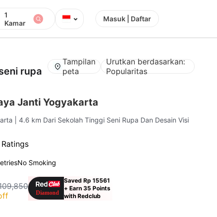
1
⌄
Masuk | Daftar
Kamar
Tampilan
Urutkan berdasarkan:
 seni rupa
peta
Popularitas
ya Janti Yogyakarta
arta
| 4.6 km Dari Sekolah Tinggi Seni Rupa Dan Desain Visi
 Ratings
letries
No Smoking
Saved Rp 15561
109,850
+ Earn 35 Points
off
with Redclub