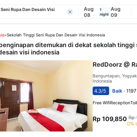
Aug
Aug
 Seni Rupa Dan Desain Visi
1
08
night
09
ia
>
Sekolah Tinggi Seni Rupa Dan Desain Visi Indonesia
penginapan ditemukan di dekat
sekolah tinggi
desain visi indonesia
RedDoorz @ Ra
Banguntapan, Yogyak
Indonesia
4.3/5
Baik ·
1197
Free Wifi
Reception
Toi
Rp 
Rp 109,850
0% 