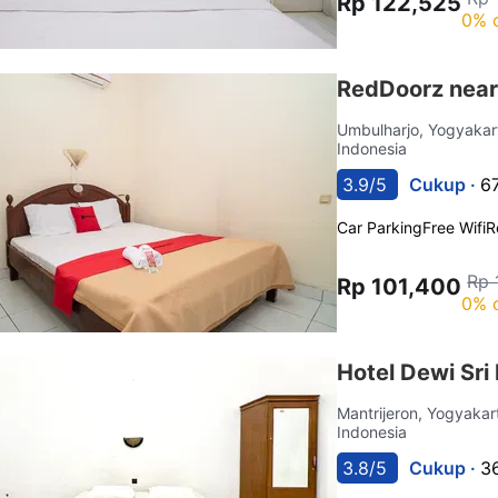
Rp 122,525
0% 
RedDoorz nea
Umbulharjo, Yogyaka
Indonesia
3.9/5
Cukup ·
6
Car Parking
Free Wifi
R
Rp 
Rp 101,400
0% 
Hotel Dewi Sr
Mantrijeron, Yogyaka
Indonesia
3.8/5
Cukup ·
3