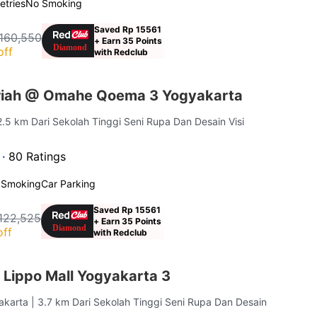
letries
No Smoking
Saved Rp 15561
160,550
+ Earn 35 Points
off
with Redclub
riah @ Omahe Qoema 3 Yogyakarta
2.5 km Dari Sekolah Tinggi Seni Rupa Dan Desain Visi
 ·
80 Ratings
 Smoking
Car Parking
Saved Rp 15561
122,525
+ Earn 35 Points
off
with Redclub
 Lippo Mall Yogyakarta 3
akarta
| 3.7 km Dari Sekolah Tinggi Seni Rupa Dan Desain