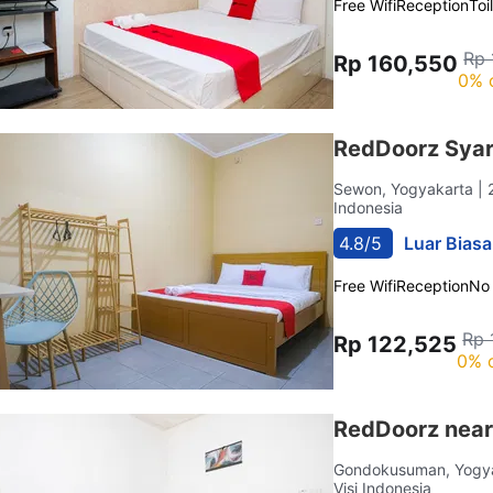
Free Wifi
Reception
Toi
Rp 
Rp 160,550
0% 
RedDoorz Sya
Sewon, Yogyakarta
| 
Indonesia
4.8/5
Luar Biasa
Free Wifi
Reception
No
Rp 
Rp 122,525
0% 
RedDoorz near
Gondokusuman, Yogy
Visi Indonesia