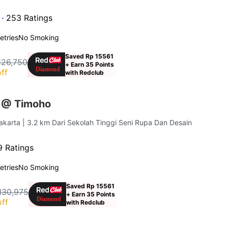
 ·
253 Ratings
letries
No Smoking
Saved Rp 15561
126,750
+ Earn 35 Points
ff
with Redclub
s @ Timoho
akarta
| 3.2 km Dari Sekolah Tinggi Seni Rupa Dan Desain
 Ratings
letries
No Smoking
Saved Rp 15561
130,975
+ Earn 35 Points
ff
with Redclub