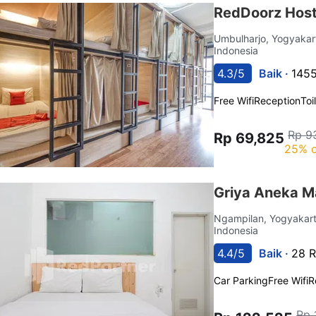
RedDoorz Host
Umbulharjo, Yogyaka
Indonesia
4.3/5
Baik ·
1455
Free Wifi
Reception
Toi
Rp 9
Rp 69,825
25% o
Griya Aneka M
Ngampilan, Yogyakar
Indonesia
4.4/5
Baik ·
28 R
Car Parking
Free Wifi
R
Rp 