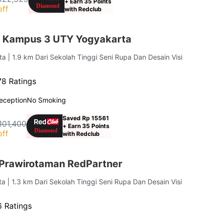
+ Earn 35 Points
off
with Redclub
r Kampus 3 UTY Yogyakarta
rta
| 1.9 km Dari Sekolah Tinggi Seni Rupa Dan Desain Visi
78 Ratings
eception
No Smoking
Saved Rp 15561
101,400
+ Earn 35 Points
off
with Redclub
i Prawirotaman RedPartner
rta
| 1.3 km Dari Sekolah Tinggi Seni Rupa Dan Desain Visi
6 Ratings