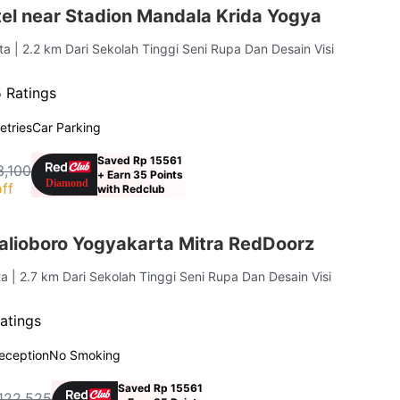
el near Stadion Mandala Krida Yogya
rta
| 2.2 km Dari Sekolah Tinggi Seni Rupa Dan Desain Visi
 Ratings
letries
Car Parking
Saved Rp 15561
3,100
+ Earn 35 Points
ff
with Redclub
alioboro Yogyakarta Mitra RedDoorz
ta
| 2.7 km Dari Sekolah Tinggi Seni Rupa Dan Desain Visi
atings
eception
No Smoking
Saved Rp 15561
122,525