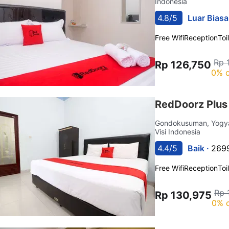
Indonesia
4.8/5
Luar Biasa
Free Wifi
Reception
Toi
Rp 
Rp 126,750
0% o
RedDoorz Plu
Gondokusuman, Yogy
Visi Indonesia
4.4/5
Baik ·
2699
Free Wifi
Reception
Toi
Rp 
Rp 130,975
0% o