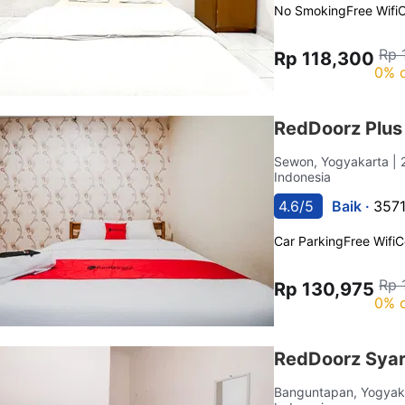
No Smoking
Free Wifi
C
Rp 
Rp 118,300
0% o
RedDoorz Plus 
Sewon, Yogyakarta
| 
Indonesia
4.6/5
Baik ·
3571
Car Parking
Free Wifi
C
Rp 
Rp 130,975
0% o
RedDoorz Syar
Banguntapan, Yogyak