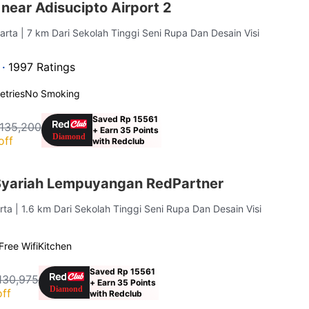
near Adisucipto Airport 2
arta
| 7 km Dari Sekolah Tinggi Seni Rupa Dan Desain Visi
 ·
1997 Ratings
letries
No Smoking
Saved Rp 15561
 135,200
+ Earn 35 Points
off
with Redclub
 Syariah Lempuyangan RedPartner
rta
| 1.6 km Dari Sekolah Tinggi Seni Rupa Dan Desain Visi
Free Wifi
Kitchen
Saved Rp 15561
130,975
+ Earn 35 Points
ff
with Redclub