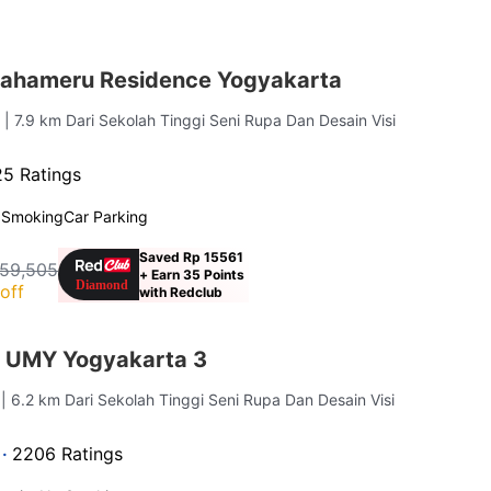
ahameru Residence Yogyakarta
a
| 7.9 km Dari Sekolah Tinggi Seni Rupa Dan Desain Visi
5 Ratings
 Smoking
Car Parking
Saved Rp 15561
159,505
+ Earn 35 Points
off
with Redclub
 UMY Yogyakarta 3
a
| 6.2 km Dari Sekolah Tinggi Seni Rupa Dan Desain Visi
 ·
2206 Ratings