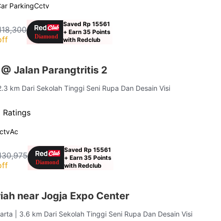
ar Parking
Cctv
Saved Rp 15561
118,300
+ Earn 35 Points
ff
with Redclub
@ Jalan Parangtritis 2
2.3 km Dari Sekolah Tinggi Seni Rupa Dan Desain Visi
 Ratings
ctv
Ac
Saved Rp 15561
130,975
+ Earn 35 Points
ff
with Redclub
iah near Jogja Expo Center
arta
| 3.6 km Dari Sekolah Tinggi Seni Rupa Dan Desain Visi