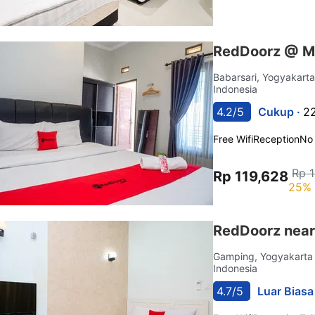
RedDoorz @ M
Babarsari, Yogyakart
Indonesia
4.2/5
Cukup ·
22
Free Wifi
Reception
No
Rp 
Rp 119,628
25% 
RedDoorz near
Gamping, Yogyakart
Indonesia
4.7/5
Luar Biasa