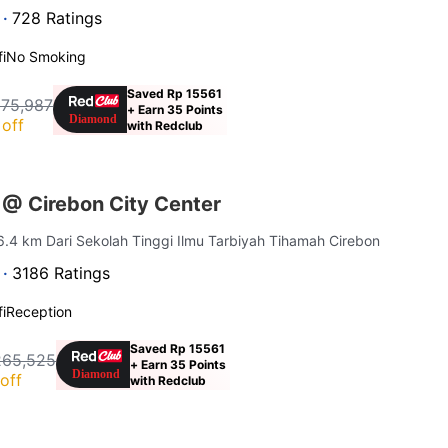
 ·
728 Ratings
i
No Smoking
Saved Rp 15561
175,987
+ Earn 35 Points
off
with Redclub
 @ Cirebon City Center
 6.4 km Dari Sekolah Tinggi Ilmu Tarbiyah Tihamah Cirebon
 ·
3186 Ratings
i
Reception
Saved Rp 15561
265,525
+ Earn 35 Points
off
with Redclub