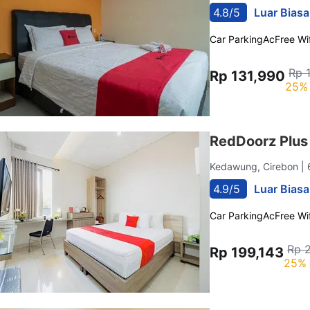
4.8/5
Luar Biasa
Car Parking
Ac
Free Wif
Rp 
Rp 131,990
25% 
RedDoorz Plus
Kedawung, Cirebon
|
4.9/5
Luar Biasa
Car Parking
Ac
Free Wif
Rp 
Rp 199,143
25% 