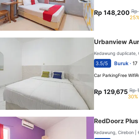
Rp
Rp 148,200
25%
Urbanview Aur
Kedawung duplicate,
3.5/5
Buruk ·
17
Car Parking
Free Wifi
R
Rp 
Rp 129,675
30% 
RedDoorz Plus
Kedawung, Cirebon
|