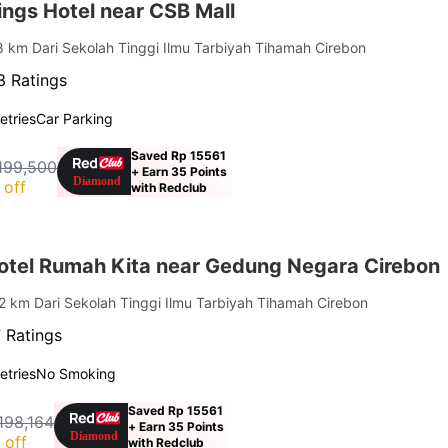
ngs Hotel near CSB Mall
.8 km Dari Sekolah Tinggi Ilmu Tarbiyah Tihamah Cirebon
3 Ratings
letries
Car Parking
Saved Rp 15561
199,500
+ Earn 35 Points
 off
with Redclub
tel Rumah Kita near Gedung Negara Cirebon
.2 km Dari Sekolah Tinggi Ilmu Tarbiyah Tihamah Cirebon
 Ratings
letries
No Smoking
Saved Rp 15561
198,164
+ Earn 35 Points
 off
with Redclub