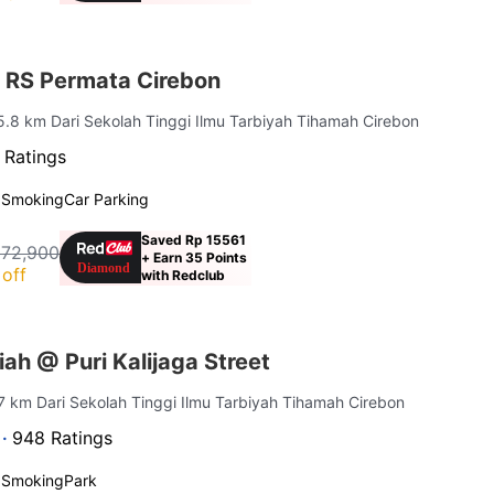
 RS Permata Cirebon
 5.8 km Dari Sekolah Tinggi Ilmu Tarbiyah Tihamah Cirebon
 Ratings
 Smoking
Car Parking
Saved Rp 15561
172,900
+ Earn 35 Points
off
with Redclub
ah @ Puri Kalijaga Street
 7 km Dari Sekolah Tinggi Ilmu Tarbiyah Tihamah Cirebon
 ·
948 Ratings
 Smoking
Park