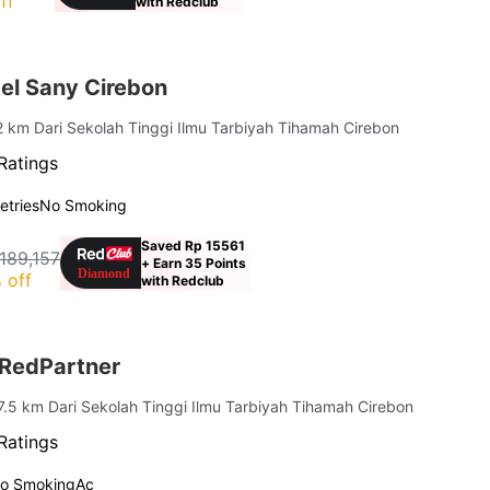
ff
with Redclub
el Sany Cirebon
.2 km Dari Sekolah Tinggi Ilmu Tarbiyah Tihamah Cirebon
Ratings
letries
No Smoking
Saved Rp 15561
189,157
+ Earn 35 Points
 off
with Redclub
 RedPartner
 7.5 km Dari Sekolah Tinggi Ilmu Tarbiyah Tihamah Cirebon
Ratings
o Smoking
Ac