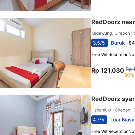
RedDoorz near
Kedawung, Cirebon
|
3.5/5
Buruk ·
84
Free Wifi
Reception
No
Rp 
Rp 121,030
30% 
RedDoorz syari
Harjamukti, Cirebon
|
4.7/5
Luar Biasa
Free Wifi
Reception
No