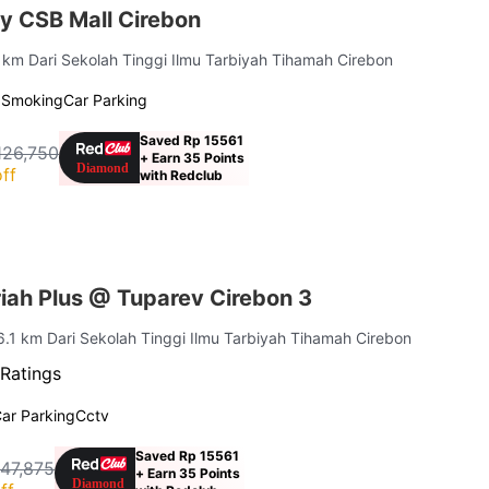
y CSB Mall Cirebon
1 km Dari Sekolah Tinggi Ilmu Tarbiyah Tihamah Cirebon
 Smoking
Car Parking
Saved Rp 15561
126,750
+ Earn 35 Points
ff
with Redclub
iah Plus @ Tuparev Cirebon 3
 6.1 km Dari Sekolah Tinggi Ilmu Tarbiyah Tihamah Cirebon
Ratings
ar Parking
Cctv
Saved Rp 15561
147,875
+ Earn 35 Points