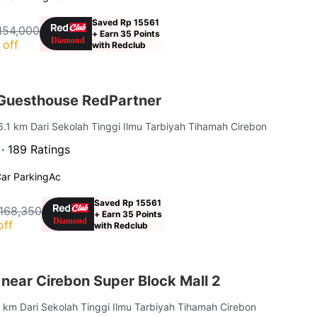
Saved Rp 15561
154,000
+ Earn 35 Points
 off
with Redclub
Guesthouse RedPartner
 6.1 km Dari Sekolah Tinggi Ilmu Tarbiyah Tihamah Cirebon
 ·
189 Ratings
ar Parking
Ac
Saved Rp 15561
168,350
+ Earn 35 Points
off
with Redclub
near Cirebon Super Block Mall 2
.2 km Dari Sekolah Tinggi Ilmu Tarbiyah Tihamah Cirebon