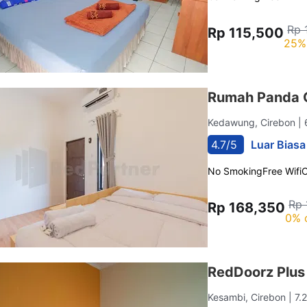
Rp 
Rp 115,500
25%
Rumah Panda 
Kedawung, Cirebon
|
4.7/5
Luar Biasa
No Smoking
Free Wifi
C
Rp 
Rp 168,350
0% 
RedDoorz Plus 
Kesambi, Cirebon
| 7