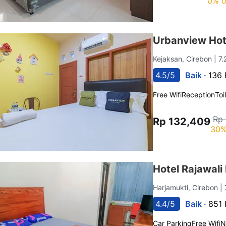
0% o
Urbanview Hot
Kejaksan, Cirebon
| 7
4.5/5
Baik ·
136 
Free Wifi
Reception
Toi
Rp 
Rp 132,409
30%
Hotel Rajawali
Harjamukti, Cirebon
|
4.4/5
Baik ·
851 
Car Parking
Free Wifi
N