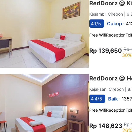
RedDoorz @ Ki
Kesambi, Cirebon
| 6
4.1/5
Cukup ·
41
Free Wifi
Reception
Toi
Rp 
Rp 139,650
30%
RedDoorz @ Ho
Kejaksan, Cirebon
| 8
4.4/5
Baik ·
1357
Free Wifi
Reception
Toi
Rp 
Rp 148,623
26%