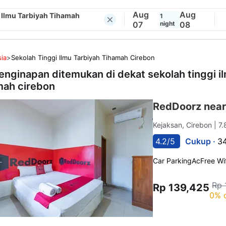
Aug
Aug
 Ilmu Tarbiyah Tihamah
1
07
night
08
ia
>
Sekolah Tinggi Ilmu Tarbiyah Tihamah Cirebon
enginapan ditemukan di dekat
sekolah tinggi i
mah cirebon
RedDoorz near
Kejaksan, Cirebon
| 7
4.2/5
Cukup ·
34
Car Parking
Ac
Free Wif
Rp 
Rp 139,425
0% 