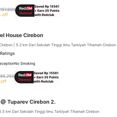
Saved Rp 15561
 197,600
+ Earn 35 Points
 off
with Redclub
el House Cirebon
 Cirebon
| 5.2 km Dari Sekolah Tinggi Ilmu Tarbiyah Tihamah Cirebon
 Ratings
eception
No Smoking
Saved Rp 15561
185,250
+ Earn 35 Points
off
with Redclub
 @ Tuparev Cirebon 2.
 6.5 km Dari Sekolah Tinggi Ilmu Tarbiyah Tihamah Cirebon