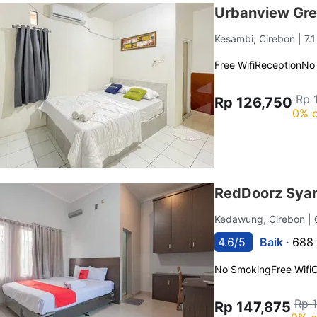
Urbanview Gre
Kesambi, Cirebon
| 7.
Free Wifi
Reception
No
Rp 
Rp 126,750
0% o
RedDoorz Syar
Kedawung, Cirebon
|
4.6/5
Baik ·
688 
No Smoking
Free Wifi
C
Rp 
Rp 147,875