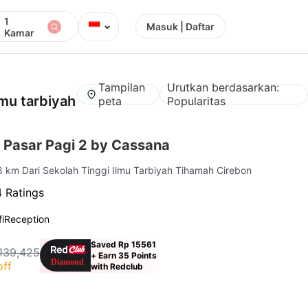
1
⌄
Masuk | Daftar
Kamar
Tampilan
Urutkan berdasarkan:
lmu tarbiyah
peta
Popularitas
 Pasar Pagi 2 by Cassana
.8 km Dari Sekolah Tinggi Ilmu Tarbiyah Tihamah Cirebon
 Ratings
i
Reception
Saved Rp 15561
139,425
+ Earn 35 Points
off
with Redclub