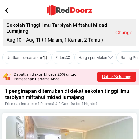
Sekolah Tinggi Ilmu Tarbiyah Miftahul Midad
Lumajang
Change
Aug 10 - Aug 11
(
1 Malam, 1 Kamar, 2 Tamu
)
Urutkan berdasarkan
Filters
Harga per Malam
Rating Pe
Dapatkan diskon khusus 20% untuk
Daftar Sekarang
Pemesanan Pertama Anda
1 penginapan ditemukan di dekat
sekolah tinggi ilmu
tarbiyah miftahul midad lumajang
Price (tax included): 1 Room(s) & 2 Guest(s) for 1 Night(s)