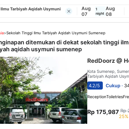
Aug
Aug
 Ilmu Tarbiyah Aqidah Usymuni
1
07
night
08
ia
>
Sekolah Tinggi Ilmu Tarbiyah Aqidah Usymuni Sumenep
nginapan ditemukan di dekat
sekolah tinggi il
iyah aqidah usymuni sumenep
RedDoorz @ H
Kota Sumenep, Sum
Tarbiyah Aqidah Usy
4.2/5
Cukup ·
34
Reception
Toiletries
Fre
Rp 
Rp 175,987
25% 