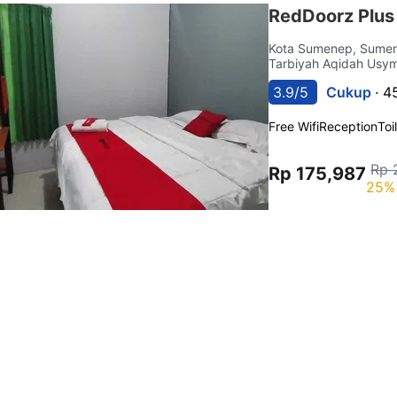
RedDoorz Plus
Kota Sumenep, Sum
Tarbiyah Aqidah Usy
3.9/5
Cukup ·
4
Free Wifi
Reception
Toi
Rp 
Rp 175,987
25% 