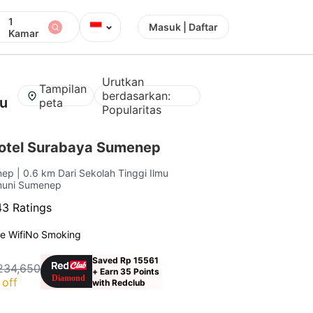
1
⌄
Masuk | Daftar
Kamar
Urutkan
Tampilan
berdasarkan:
mu
peta
Popularitas
otel Surabaya Sumenep
enep
| 0.6 km Dari Sekolah Tinggi Ilmu
muni Sumenep
3 Ratings
e Wifi
No Smoking
Saved Rp 15561
234,650
+ Earn 35 Points
off
with Redclub