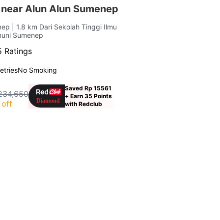
 near Alun Alun Sumenep
enep
| 1.8 km Dari Sekolah Tinggi Ilmu
muni Sumenep
5 Ratings
letries
No Smoking
Saved Rp 15561
234,650
+ Earn 35 Points
off
with Redclub