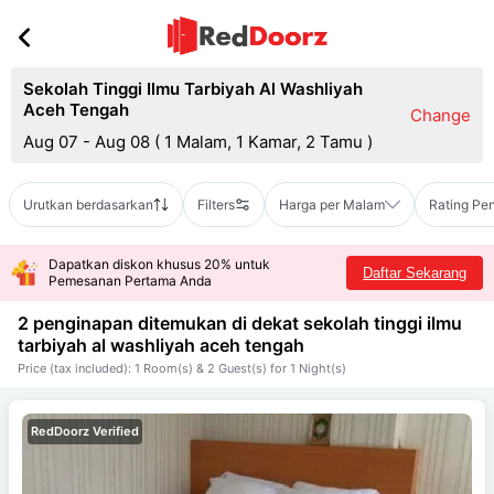
Sekolah Tinggi Ilmu Tarbiyah Al Washliyah
Aceh Tengah
Change
Aug 07 - Aug 08
(
1 Malam, 1 Kamar, 2 Tamu
)
Urutkan berdasarkan
Filters
Harga per Malam
Rating Pe
Dapatkan diskon khusus 20% untuk
Daftar Sekarang
Pemesanan Pertama Anda
2 penginapan ditemukan di dekat
sekolah tinggi ilmu
tarbiyah al washliyah aceh tengah
Price (tax included): 1 Room(s) & 2 Guest(s) for 1 Night(s)
RedDoorz Verified