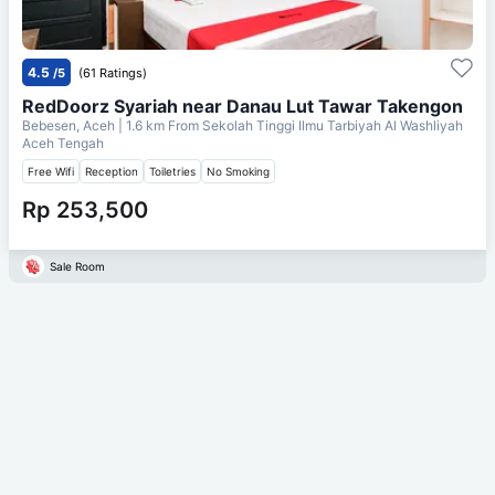
4.5
/5
(61 Ratings)
RedDoorz Syariah near Danau Lut Tawar Takengon
Bebesen, Aceh
| 1.6 km From
Sekolah Tinggi Ilmu Tarbiyah Al Washliyah
Aceh Tengah
Free Wifi
Reception
Toiletries
No Smoking
Rp 253,500
Sale Room