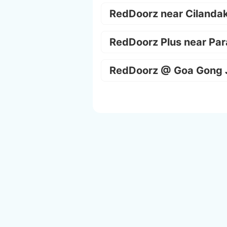
RedDoorz near Cilanda
RedDoorz Plus near Par
RedDoorz @ Goa Gong 