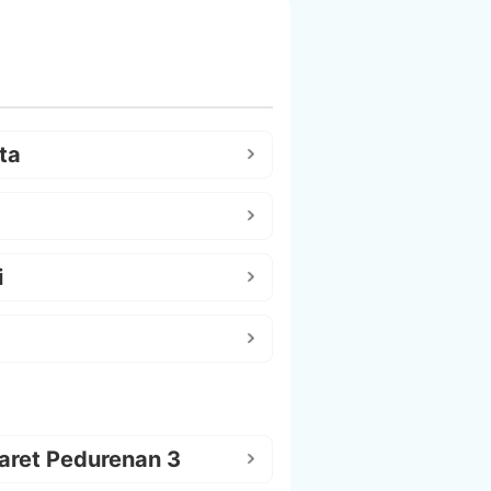
ta
i
aret Pedurenan 3