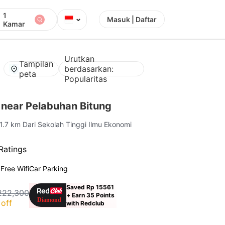
1
⌄
Masuk | Daftar
Kamar
Urutkan
Tampilan
berdasarkan:
peta
Popularitas
 near Pelabuhan Bitung
 1.7 km Dari Sekolah Tinggi Ilmu Ekonomi
Ratings
g
Free Wifi
Car Parking
Saved Rp 15561
222,300
+ Earn 35 Points
off
with Redclub