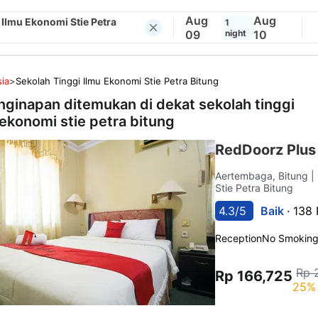
Aug
Aug
 Ilmu Ekonomi Stie Petra
1
09
night
10
ia
>
Sekolah Tinggi Ilmu Ekonomi Stie Petra Bitung
nginapan ditemukan di dekat
sekolah tinggi
 ekonomi stie petra bitung
RedDoorz Plus
Aertembaga, Bitung
|
Stie Petra Bitung
4.3/5
Baik ·
138 
Reception
No Smokin
Rp 
Rp 166,725
25% 