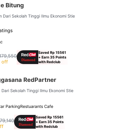
e Bitung
m Dari Sekolah Tinggi Ilmu Ekonomi Stie
atings
Ac
Saved Rp 15561
179,550
+ Earn 35 Points
 off
with Redclub
ggasana RedPartner
 Dari Sekolah Tinggi Ilmu Ekonomi Stie
ar Parking
Restuarants Cafe
Saved Rp 15561
79,140
+ Earn 35 Points
ff
with Redclub