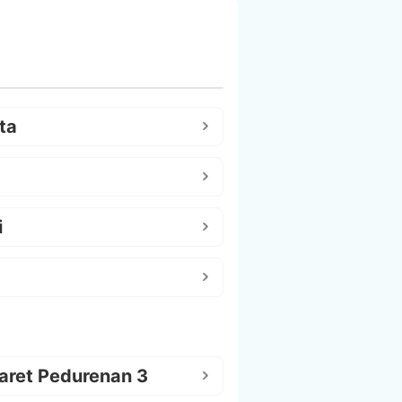
ta
i
aret Pedurenan 3