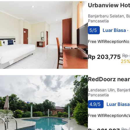
Urbanview Hote
Banjarbaru Selatan, 
Pancasetia
5/5
Luar Biasa ·
Free Wifi
Reception
No
Rp 
Rp 203,775
25%
RedDoorz near
Landasan Ulin, Banja
Pancasetia
4.9/5
Luar Biasa
Free Wifi
Reception
Ac
Rp 