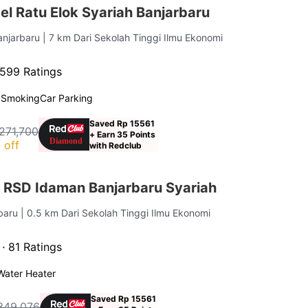
l Ratu Elok Syariah Banjarbaru
Banjarbaru
| 7 km Dari Sekolah Tinggi Ilmu Ekonomi
599 Ratings
 Smoking
Car Parking
Saved Rp 15561
271,700
+ Earn 35 Points
 off
with Redclub
 RSD Idaman Banjarbaru Syariah
rbaru
| 0.5 km Dari Sekolah Tinggi Ilmu Ekonomi
 ·
81 Ratings
Water Heater
Saved Rp 15561
349,076