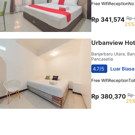
Free Wifi
Reception
No
Rp 
Rp 341,574
25%
Urbanview Hot
Banjarbaru Utara, Ba
Pancasetia
4.7/5
Luar Biasa
Free Wifi
Reception
Toi
Rp 
Rp 380,370
25%