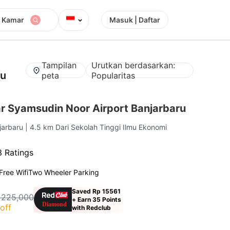
⌄
1 Kamar
Masuk | Daftar
Tampilan
Urutkan berdasarkan:
mu
peta
Popularitas
r Syamsudin Noor Airport Banjarbaru
njarbaru
| 4.5 km Dari Sekolah Tinggi Ilmu Ekonomi
3 Ratings
Free Wifi
Two Wheeler Parking
Saved Rp 15561
 225,000
+ Earn 35 Points
off
with Redclub