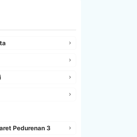
ta
i
aret Pedurenan 3