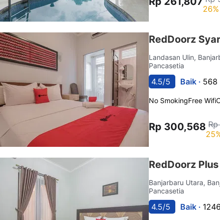
Rp 261,807
26% 
RedDoorz Syar
Landasan Ulin, Banja
Pancasetia
4.5/5
Baik ·
568 
No Smoking
Free Wifi
C
Rp
Rp 300,568
25%
RedDoorz Plus
Banjarbaru Utara, Ba
Pancasetia
4.5/5
Baik ·
1246