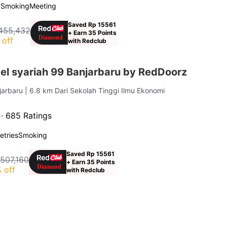
 Smoking
Meeting
Saved Rp 15561
455,432
+ Earn 35 Points
 off
with Redclub
el syariah 99 Banjarbaru by RedDoorz
njarbaru
| 6.8 km Dari Sekolah Tinggi Ilmu Ekonomi
 ·
685 Ratings
letries
Smoking
Saved Rp 15561
507,160
+ Earn 35 Points
 off
with Redclub