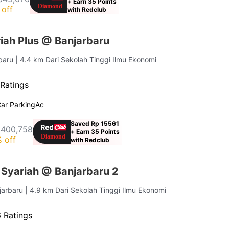
+ Earn 35 Points
off
with Redclub
iah Plus @ Banjarbaru
rbaru
| 4.4 km Dari Sekolah Tinggi Ilmu Ekonomi
Ratings
ar Parking
Ac
Saved Rp 15561
 400,758
+ Earn 35 Points
 off
with Redclub
 Syariah @ Banjarbaru 2
njarbaru
| 4.9 km Dari Sekolah Tinggi Ilmu Ekonomi
 Ratings