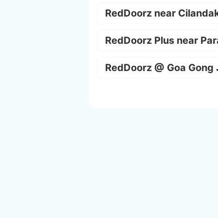
RedDoorz near Cilanda
RedDoorz Plus near Par
RedDoorz @ Goa Gong 