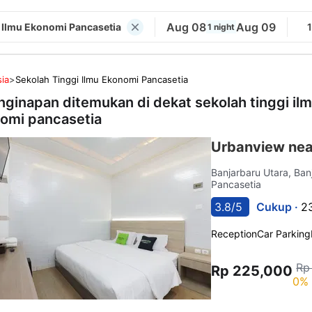
Aug 08
Aug 09
 Ilmu Ekonomi Pancasetia
1 night
ia
>
Sekolah Tinggi Ilmu Ekonomi Pancasetia
nginapan ditemukan di dekat
sekolah tinggi il
omi pancasetia
Urbanview nea
Banjarbaru Utara, Ba
Pancasetia
3.8/5
Cukup ·
2
Reception
Car Parking
Rp
Rp 225,000
0% 