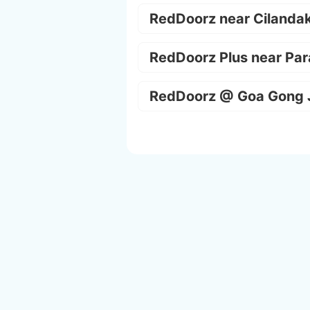
RedDoorz near Cilanda
RedDoorz Plus near Par
RedDoorz @ Goa Gong 