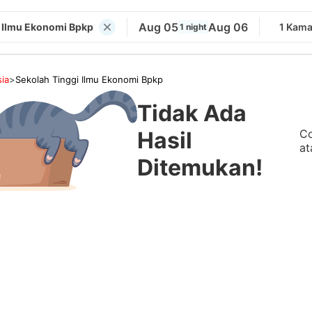
Aug 05
Aug 06
i Ilmu Ekonomi Bpkp
1 Kama
1 night
ia
>
Sekolah Tinggi Ilmu Ekonomi Bpkp
Tidak Ada
Co
Hasil
at
Ditemukan!