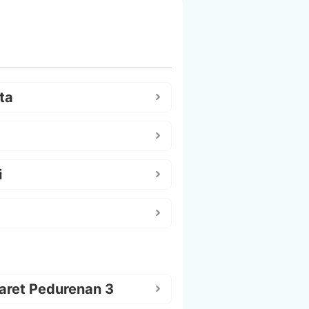
ta
i
aret Pedurenan 3