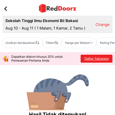
Sekolah Tinggi Ilmu Ekonomi Bii Bekasi
Change
Aug 10 - Aug 11
(
1 Malam, 1 Kamar, 2 Tamu
)
Urutkan berdasarkan
Filters
Harga per Malam
Rating Pe
Dapatkan diskon khusus 20% untuk
Daftar Sekarang
Pemesanan Pertama Anda
Hasil Tidak ditemukan!