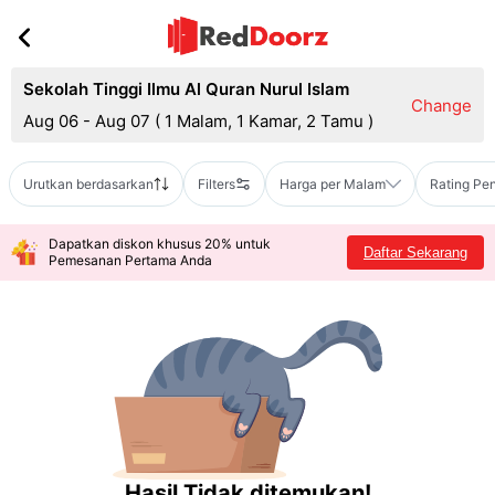
Sekolah Tinggi Ilmu Al Quran Nurul Islam
Change
Aug 06 - Aug 07
(
1 Malam, 1 Kamar, 2 Tamu
)
Urutkan berdasarkan
Filters
Harga per Malam
Rating Pe
Dapatkan diskon khusus 20% untuk
Daftar Sekarang
Pemesanan Pertama Anda
Hasil Tidak ditemukan!