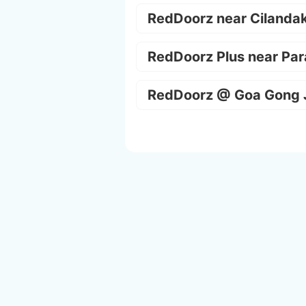
RedDoorz near Cilanda
RedDoorz Plus near Par
RedDoorz @ Goa Gong 