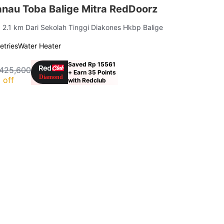
anau Toba Balige Mitra RedDoorz
| 2.1 km Dari Sekolah Tinggi Diakones Hkbp Balige
letries
Water Heater
Saved Rp 15561
425,600
+ Earn 35 Points
 off
with Redclub