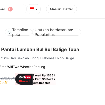
⌄
mar
Masuk | Daftar
Tampilan
Urutkan berdasarkan:
peta
Popularitas
Pantai Lumban Bul Bul Balige Toba
| 2 km Dari Sekolah Tinggi Diakones Hkbp Balige
Free Wifi
Two Wheeler Parking
Saved Rp 15561
 272,650
+ Earn 35 Points
 off
with Redclub