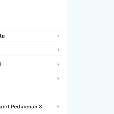
ta
i
aret Pedurenan 3