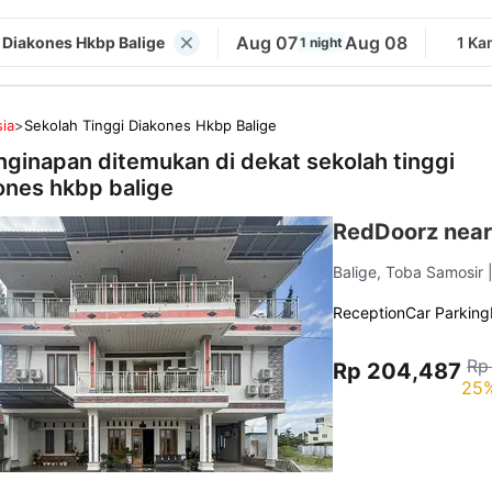
Aug 07
Aug 08
 Diakones Hkbp Balige
1 Ka
1 night
ia
>
Sekolah Tinggi Diakones Hkbp Balige
nginapan ditemukan di dekat
sekolah tinggi
ones hkbp balige
RedDoorz near 
Balige, Toba Samosir
Reception
Car Parking
Rp
Rp 204,487
25%