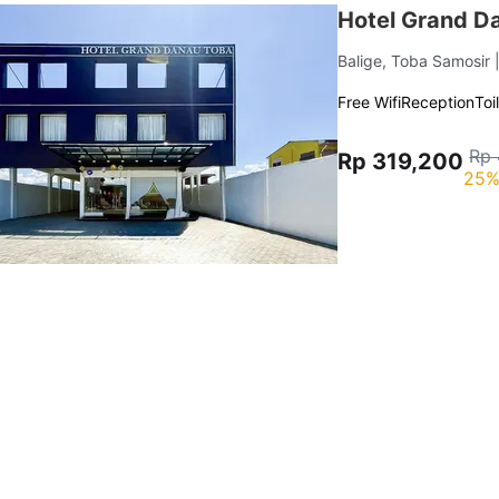
Hotel Grand D
Balige, Toba Samosir
Free Wifi
Reception
Toi
Rp 
Rp 319,200
25%