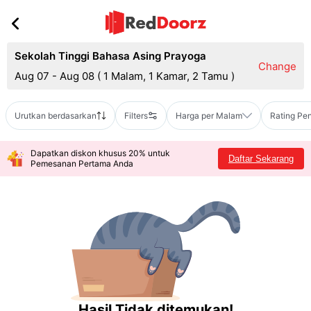
Sekolah Tinggi Bahasa Asing Prayoga
Change
Aug 07 - Aug 08
(
1 Malam, 1 Kamar, 2 Tamu
)
Urutkan berdasarkan
Filters
Harga per Malam
Rating Pe
Dapatkan diskon khusus 20% untuk
Daftar Sekarang
Pemesanan Pertama Anda
Hasil Tidak ditemukan!