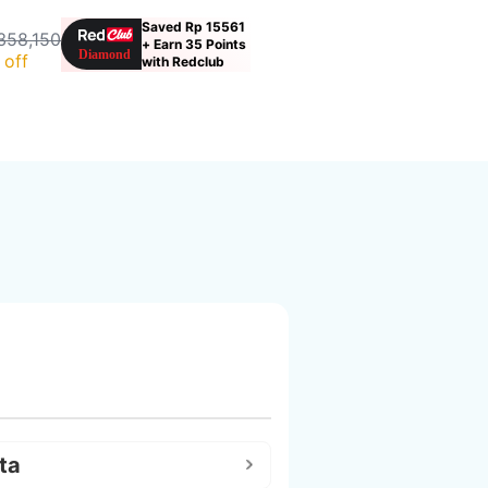
Saved Rp 15561
358,150
+ Earn 35 Points
 off
with Redclub
ta