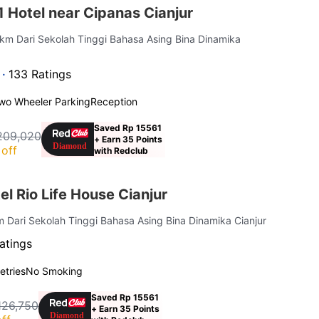
 Hotel near Cipanas Cianjur
 km Dari Sekolah Tinggi Bahasa Asing Bina Dinamika
 ·
133 Ratings
wo Wheeler Parking
Reception
Saved Rp 15561
209,020
+ Earn 35 Points
off
with Redclub
l Rio Life House Cianjur
m Dari Sekolah Tinggi Bahasa Asing Bina Dinamika Cianjur
atings
letries
No Smoking
Saved Rp 15561
126,750
+ Earn 35 Points