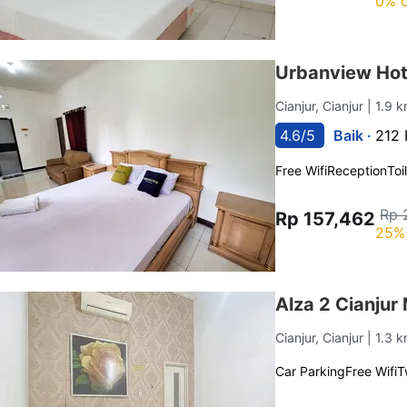
0% o
Urbanview Hot
Cianjur, Cianjur
| 1.9 
4.6/5
Baik ·
212 
Free Wifi
Reception
Toi
Rp 
Rp 157,462
25% 
Alza 2 Cianjur
Cianjur, Cianjur
| 1.3 
Car Parking
Free Wifi
T