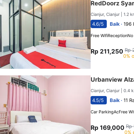
RedDoorz Syari
Cianjur, Cianjur
| 1.2 
4.6/5
Baik ·
196 
Free Wifi
Reception
No
Rp 
Rp 211,250
0% o
Urbanview Alz
Cianjur, Cianjur
| 0.4 
4.5/5
Baik ·
11 R
Car Parking
Ac
Free Wif
Rp 
Rp 169,000
0% 