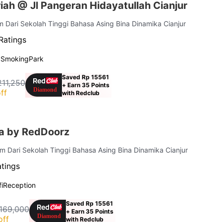
ah @ Jl Pangeran Hidayatullah Cianjur
km Dari Sekolah Tinggi Bahasa Asing Bina Dinamika Cianjur
Ratings
 Smoking
Park
Saved Rp 15561
211,250
+ Earn 35 Points
ff
with Redclub
a by RedDoorz
km Dari Sekolah Tinggi Bahasa Asing Bina Dinamika Cianjur
atings
i
Reception
Saved Rp 15561
169,000
+ Earn 35 Points
off
with Redclub