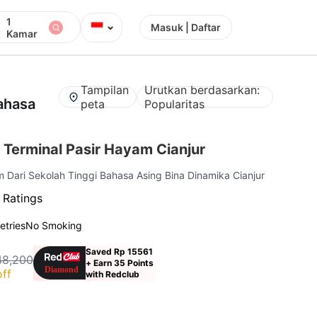
1
⌄
Masuk | Daftar
Kamar
Tampilan
Urutkan berdasarkan:
bahasa
peta
Popularitas
 Terminal Pasir Hayam Cianjur
m Dari Sekolah Tinggi Bahasa Asing Bina Dinamika Cianjur
 Ratings
letries
No Smoking
Saved Rp 15561
48,200
+ Earn 35 Points
ff
with Redclub