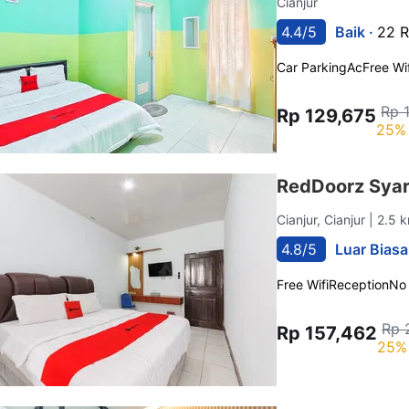
Cianjur
4.4/5
Baik ·
22 R
Car Parking
Ac
Free Wif
Rp 
Rp 129,675
25% 
RedDoorz Syar
Cianjur, Cianjur
| 2.5 
4.8/5
Luar Biasa
Free Wifi
Reception
No
Rp 
Rp 157,462
25% 