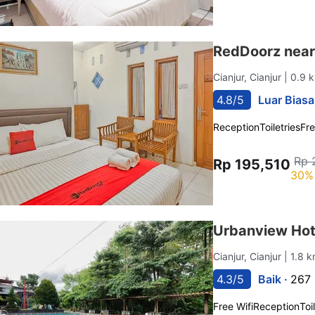
RedDoorz near 
Cianjur, Cianjur
| 0.9 
4.8/5
Luar Biasa
Reception
Toiletries
Fre
Rp 
Rp 195,510
30% 
Urbanview Hote
Cianjur, Cianjur
| 1.8 
4.3/5
Baik ·
267 
Free Wifi
Reception
Toi