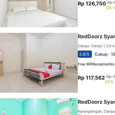
Rp 
Rp 126,750
0% o
RedDoorz Syar
Cianjur, Cianjur
| 2.6 
3.8/5
Cukup ·
1
Free Wifi
Reception
No
Rp 1
Rp 117,562
25% 
RedDoorz Syari
Karangtengah, Cianju