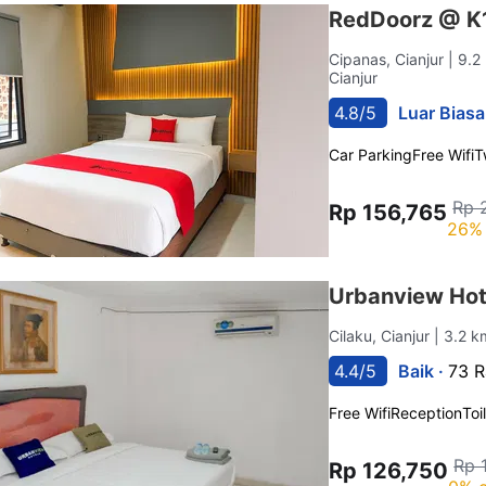
RedDoorz @ K1
Cipanas, Cianjur
| 9.2
Cianjur
4.8/5
Luar Biasa
Car Parking
Free Wifi
T
Rp 
Rp 156,765
26% 
Urbanview Hote
Cilaku, Cianjur
| 3.2 k
4.4/5
Baik ·
73 R
Free Wifi
Reception
Toi
Rp 
Rp 126,750