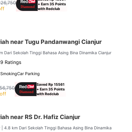
126,750
+ Earn 35 Points
ff
with Redclub
iah near Tugu Pandanwangi Cianjur
km Dari Sekolah Tinggi Bahasa Asing Bina Dinamika Cianjur
59 Ratings
 Smoking
Car Parking
Saved Rp 15561
56,750
+ Earn 35 Points
off
with Redclub
ah near RS Dr. Hafiz Cianjur
r
| 4.8 km Dari Sekolah Tinggi Bahasa Asing Bina Dinamika