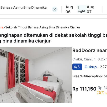
Aug
Aug
 Bahasa Asing Bina Dinamika
1
06
night
07
ia
>
Sekolah Tinggi Bahasa Asing Bina Dinamika Cianjur
enginapan ditemukan di dekat
sekolah tinggi 
g bina dinamika cianjur
RedDoorz near
Cilaku, Cianjur
| 3.2 k
4/5
Cukup ·
227
Free Wifi
Reception
Toi
Rp 1
Rp 111,150
25% o