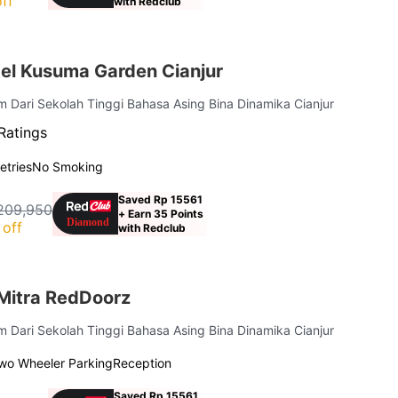
ff
with Redclub
el Kusuma Garden Cianjur
km Dari Sekolah Tinggi Bahasa Asing Bina Dinamika Cianjur
Ratings
letries
No Smoking
Saved Rp 15561
209,950
+ Earn 35 Points
off
with Redclub
 Mitra RedDoorz
km Dari Sekolah Tinggi Bahasa Asing Bina Dinamika Cianjur
wo Wheeler Parking
Reception
Saved Rp 15561