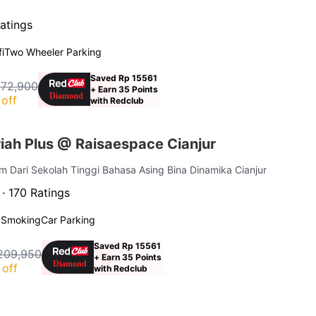
atings
i
Two Wheeler Parking
Saved Rp 15561
172,900
+ Earn 35 Points
off
with Redclub
iah Plus @ Raisaespace Cianjur
km Dari Sekolah Tinggi Bahasa Asing Bina Dinamika Cianjur
 ·
170 Ratings
 Smoking
Car Parking
Saved Rp 15561
209,950
+ Earn 35 Points
off
with Redclub