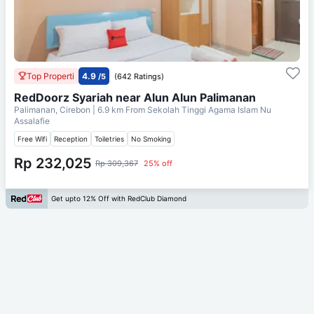
Top Properti
4.9
/5
(642 Ratings)
RedDoorz Syariah near Alun Alun Palimanan
Palimanan, Cirebon
| 6.9 km From
Sekolah Tinggi Agama Islam Nu
Assalafie
Free Wifi
Reception
Toiletries
No Smoking
Rp 232,025
Rp 309,367
25% off
Get upto 12% Off with RedClub Diamond