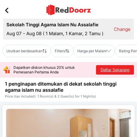
Sekolah Tinggi Agama Islam Nu Assalafie
Change
Aug 07 - Aug 08
(
1 Malam, 1 Kamar, 2 Tamu
)
Urutkan berdasarkan
Filters
Harga per Malam
Rating Pe
Dapatkan diskon khusus 20% untuk
Daftar Sekarang
Pemesanan Pertama Anda
1 penginapan ditemukan di dekat
sekolah tinggi
agama islam nu assalafie
Price (tax included): 1 Room(s) & 2 Guest(s) for 1 Night(s)