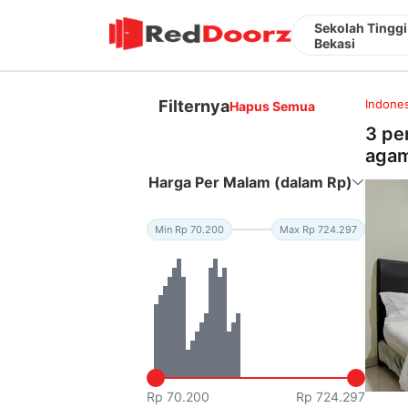
Sekolah Tingg
Bekasi
Filternya
Indones
Hapus Semua
3 pe
agam
Harga Per Malam (dalam Rp)
Min Rp 70.200
Max Rp 724.297
Rp 70.200
Rp 724.297