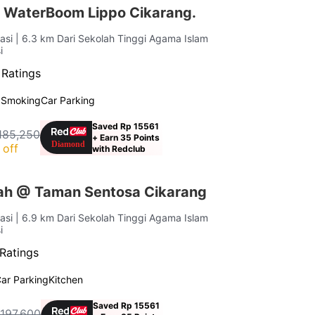
 WaterBoom Lippo Cikarang.
kasi
| 6.3 km Dari Sekolah Tinggi Agama Islam
i
 Ratings
 Smoking
Car Parking
Saved Rp 15561
185,250
+ Earn 35 Points
 off
with Redclub
iah @ Taman Sentosa Cikarang
kasi
| 6.9 km Dari Sekolah Tinggi Agama Islam
i
Ratings
ar Parking
Kitchen
Saved Rp 15561
 197,600