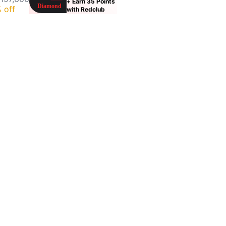
+ Earn 35 Points
 off
with Redclub