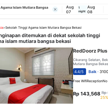
Aug
Aug
i Agama Islam Mutiara Bangsa
1
07
night
08
ia
>
Sekolah Tinggi Agama Islam Mutiara Bangsa Bekasi
nginapan ditemukan di dekat
sekolah tinggi
a islam mutiara bangsa bekasi
RedDoorz Plus 
Cikarang Selatan, Be
Mutiara Bangsa Bekas
4.4/5
Baik ·
3100
Free Wifi
Reception
No
Rp 
Rp 143,568
25%