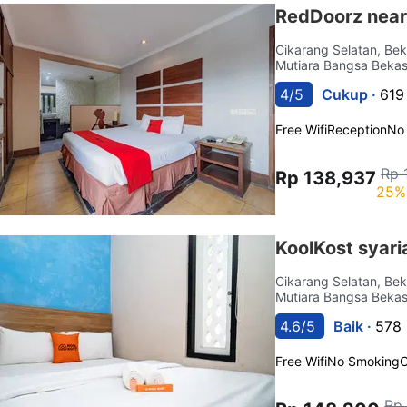
RedDoorz near
Cikarang Selatan, Be
Mutiara Bangsa Bekas
4/5
Cukup ·
619
Free Wifi
Reception
No
Rp 
Rp 138,937
25%
KoolKost syar
Cikarang Selatan, Be
Mutiara Bangsa Bekas
4.6/5
Baik ·
578 
Free Wifi
No Smoking
C
Rp