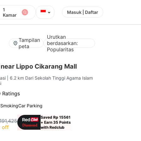
1
⌄
Masuk | Daftar
Kamar
Urutkan
Tampilan
berdasarkan:
peta
Popularitas
near Lippo Cikarang Mall
kasi
| 6.2 km Dari Sekolah Tinggi Agama Islam
i
 Ratings
 Smoking
Car Parking
Saved Rp 15561
191,425
+ Earn 35 Points
 off
with Redclub