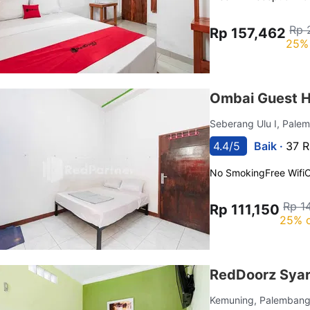
Rp 
Rp 157,462
25% 
Ombai Guest H
Seberang Ulu I, Pal
4.4/5
Baik ·
37 R
No Smoking
Free Wifi
C
Rp 1
Rp 111,150
25% o
RedDoorz Syar
Kemuning, Palemban