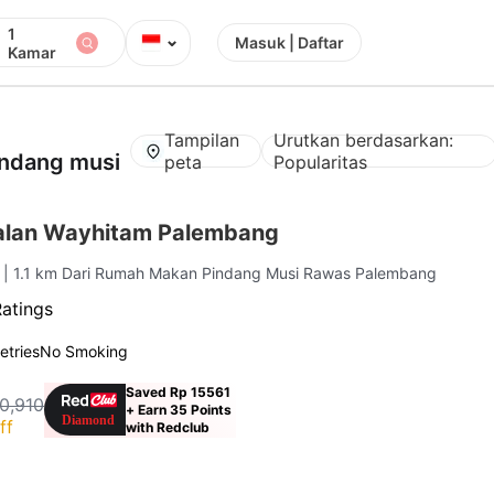
1
⌄
Masuk | Daftar
Kamar
Tampilan
Urutkan berdasarkan:
ndang musi
peta
Popularitas
alan Wayhitam Palembang
g
| 1.1 km Dari Rumah Makan Pindang Musi Rawas Palembang
Ratings
letries
No Smoking
Saved Rp 15561
0,910
+ Earn 35 Points
ff
with Redclub