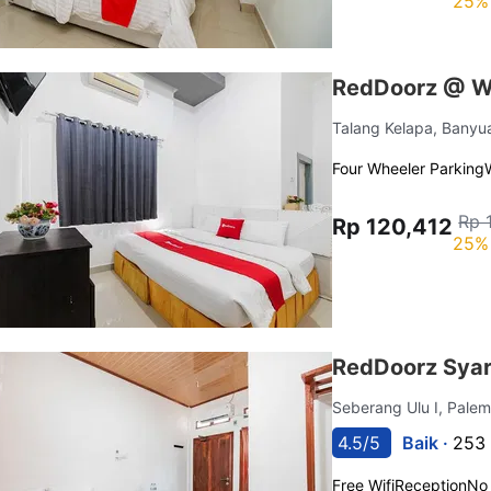
25% 
RedDoorz @ W
Talang Kelapa, Banyu
Four Wheeler Parking
Rp 
Rp 120,412
25% 
RedDoorz Syar
Seberang Ulu I, Pal
4.5/5
Baik ·
253 
Free Wifi
Reception
No