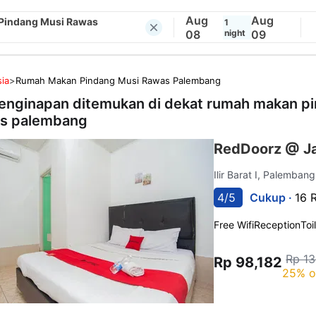
Aug
Aug
Pindang Musi Rawas
1
08
night
09
ia
>
Rumah Makan Pindang Musi Rawas Palembang
enginapan ditemukan di dekat
rumah makan pi
s palembang
RedDoorz @ J
Ilir Barat I, Palemban
4/5
Cukup ·
16 
Free Wifi
Reception
Toi
Rp 13
Rp 98,182
25% o