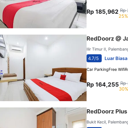
Rp 
Rp 185,962
25%
RedDoorz @ J
Ilir Timur II, Palemba
4.7/5
Luar Biasa
Car Parking
Free Wifi
R
Rp 
Rp 164,255
30%
RedDoorz Plus
Bukit Kecil, Palemba