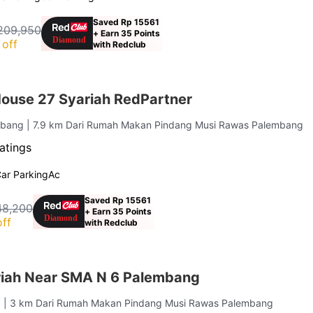
Saved Rp 15561
209,950
+ Earn 35 Points
off
with Redclub
ouse 27 Syariah RedPartner
embang
| 7.9 km Dari Rumah Makan Pindang Musi Rawas Palembang
atings
ar Parking
Ac
Saved Rp 15561
48,200
+ Earn 35 Points
ff
with Redclub
iah Near SMA N 6 Palembang
g
| 3 km Dari Rumah Makan Pindang Musi Rawas Palembang