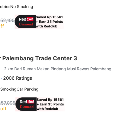
letries
No Smoking
Saved Rp 15561
152,100
+ Earn 35 Points
ff
with Redclub
 Palembang Trade Center 3
g
| 2 km Dari Rumah Makan Pindang Musi Rawas Palembang
 ·
2006 Ratings
 Smoking
Car Parking
Saved Rp 15561
257,095
+ Earn 35 Points
off
with Redclub