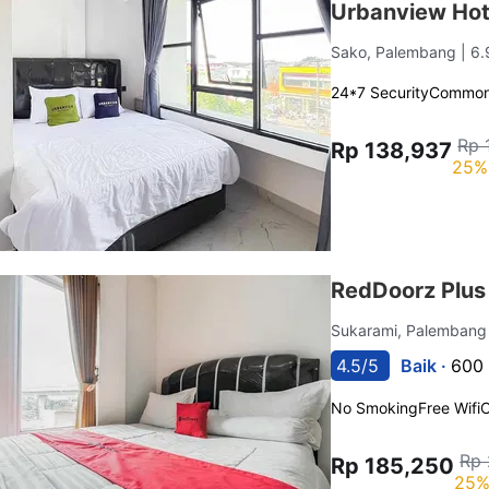
Urbanview Hot
Sako, Palembang
| 6
24*7 Security
Common
Rp 
Rp 138,937
25%
RedDoorz Plus
Sukarami, Palemban
4.5/5
Baik ·
600 
No Smoking
Free Wifi
C
Rp 
Rp 185,250
25%