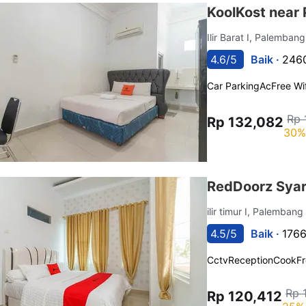
KoolKost near 
Ilir Barat I, Palemban
4.6/5
Baik ·
2460
Car Parking
Ac
Free Wif
Rp 
Rp 132,082
30%
RedDoorz Syar
ilir timur I, Palemban
4.5/5
Baik ·
1766
Cctv
Reception
Cook
Fr
Rp 
Rp 120,412