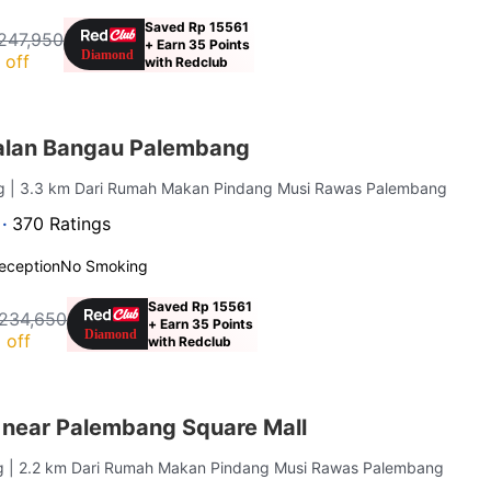
Saved Rp 15561
247,950
+ Earn 35 Points
 off
with Redclub
alan Bangau Palembang
ng
| 3.3 km Dari Rumah Makan Pindang Musi Rawas Palembang
 ·
370 Ratings
eception
No Smoking
Saved Rp 15561
234,650
+ Earn 35 Points
 off
with Redclub
 near Palembang Square Mall
ng
| 2.2 km Dari Rumah Makan Pindang Musi Rawas Palembang