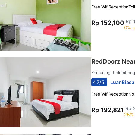
Free Wifi
Reception
Toi
Rp 
Rp 152,100
0% o
RedDoorz Near
Kemuning, Palemban
4.7/5
Luar Biasa
Free Wifi
Reception
No
Rp 
Rp 192,821
25% 