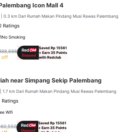
Palembang Icon Mall 4
g
| 0.3 km Dari Rumah Makan Pindang Musi Rawas Palembang
 Ratings
i
No Smoking
Saved Rp 15561
188,688
+ Earn 35 Points
 off
with Redclub
iah near Simpang Sekip Palembang
g
| 1.7 km Dari Rumah Makan Pindang Musi Rawas Palembang
 Ratings
ee Wifi
Saved Rp 15561
160,550
+ Earn 35 Points