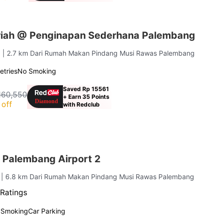
riah @ Penginapan Sederhana Palembang
g
| 2.7 km Dari Rumah Makan Pindang Musi Rawas Palembang
letries
No Smoking
Saved Rp 15561
160,550
+ Earn 35 Points
off
with Redclub
 Palembang Airport 2
g
| 6.8 km Dari Rumah Makan Pindang Musi Rawas Palembang
Ratings
 Smoking
Car Parking