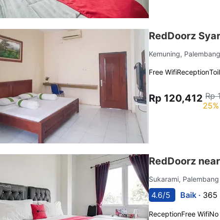
RedDoorz Sya
Kemuning, Palemban
Free Wifi
Reception
Toi
Rp 
Rp 120,412
25% 
RedDoorz near
Sukarami, Palemban
4.6/5
Baik ·
365 
Reception
Free Wifi
No