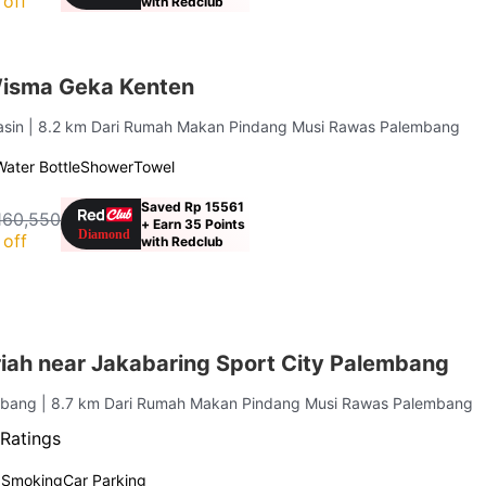
off
with Redclub
isma Geka Kenten
asin
| 8.2 km Dari Rumah Makan Pindang Musi Rawas Palembang
Water Bottle
Shower
Towel
Saved Rp 15561
160,550
+ Earn 35 Points
off
with Redclub
iah near Jakabaring Sport City Palembang
embang
| 8.7 km Dari Rumah Makan Pindang Musi Rawas Palembang
Ratings
 Smoking
Car Parking