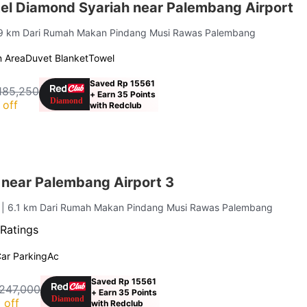
el Diamond Syariah near Palembang Airport
.9 km Dari Rumah Makan Pindang Musi Rawas Palembang
 Area
Duvet Blanket
Towel
Saved Rp 15561
185,250
+ Earn 35 Points
 off
with Redclub
 near Palembang Airport 3
g
| 6.1 km Dari Rumah Makan Pindang Musi Rawas Palembang
Ratings
ar Parking
Ac
Saved Rp 15561
247,000
+ Earn 35 Points
 off
with Redclub