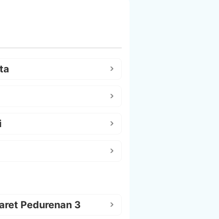
ta
i
aret Pedurenan 3