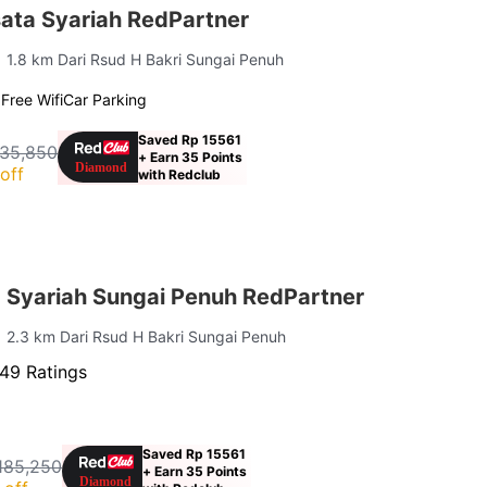
sata Syariah RedPartner
| 1.8 km Dari Rsud H Bakri Sungai Penuh
g
Free Wifi
Car Parking
Saved Rp 15561
135,850
+ Earn 35 Points
off
with Redclub
a Syariah Sungai Penuh RedPartner
| 2.3 km Dari Rsud H Bakri Sungai Penuh
49 Ratings
Saved Rp 15561
185,250
+ Earn 35 Points