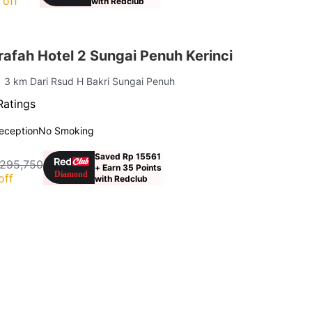
 off
with Redclub
afah Hotel 2 Sungai Penuh Kerinci
| 3 km Dari Rsud H Bakri Sungai Penuh
Ratings
eception
No Smoking
Saved Rp 15561
 295,750
+ Earn 35 Points
off
with Redclub