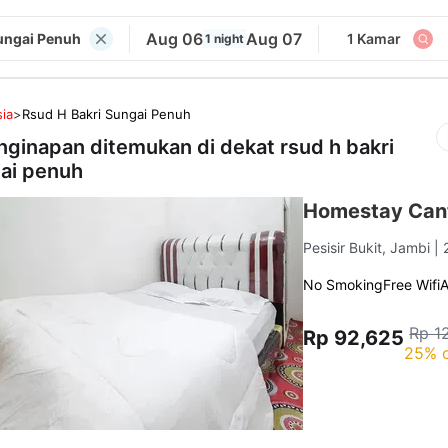
Aug 06
Aug 07
Sungai Penuh
1 Kamar
1 night
ia
>
Rsud H Bakri Sungai Penuh
nginapan ditemukan di dekat
rsud h bakri
ai penuh
Homestay Cant
Pesisir Bukit, Jambi
| 
No Smoking
Free Wifi
Rp 1
Rp 92,625
25% o