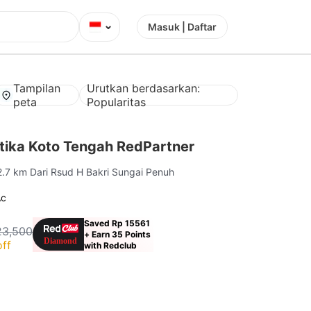
⌄
Masuk | Daftar
Tampilan
Urutkan berdasarkan:
peta
Popularitas
ika Koto Tengah RedPartner
2.7 km Dari Rsud H Bakri Sungai Penuh
Ac
Saved Rp 15561
23,500
+ Earn 35 Points
ff
with Redclub