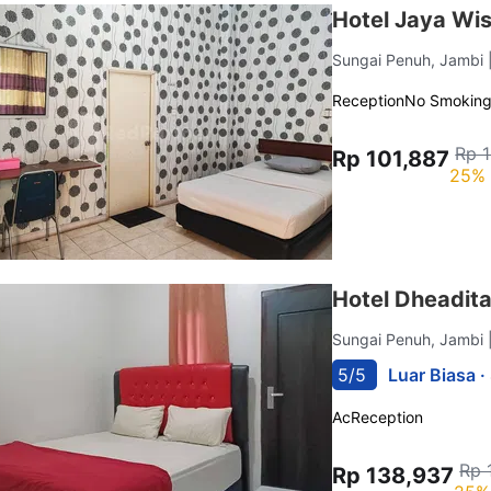
Hotel Jaya Wi
Sungai Penuh, Jambi
Reception
No Smokin
Rp 
Rp 101,887
25% 
Hotel Dheadit
Sungai Penuh, Jambi
5/5
Luar Biasa ·
Ac
Reception
Rp 
Rp 138,937