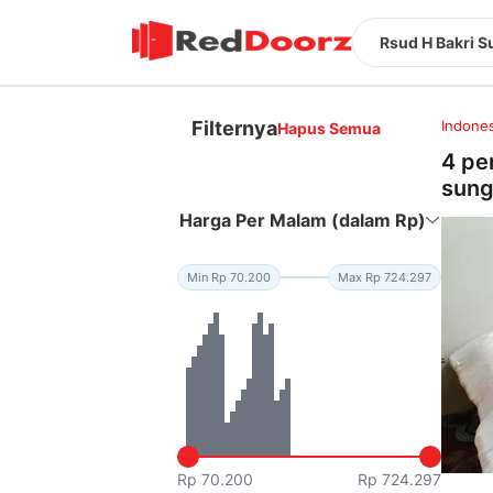
Rsud H Bakri 
Filternya
Indones
Hapus Semua
4 pe
sung
Harga Per Malam (dalam Rp)
Min Rp 70.200
Max Rp 724.297
Rp 70.200
Rp 724.297