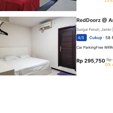
25%
RedDoorz @ Ar
Sungai Penuh, Jambi
4/5
Cukup ·
58 
Car Parking
Free Wifi
R
Rp
Rp 295,750
0% 