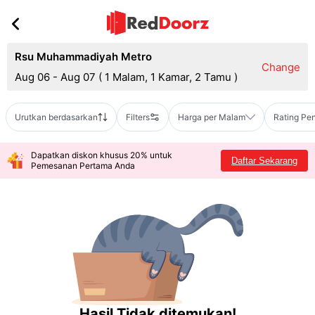
Rsu Muhammadiyah Metro
Change
Aug 06 - Aug 07
(
1 Malam, 1 Kamar, 2 Tamu
)
Urutkan berdasarkan
Filters
Harga per Malam
Rating Pe
Dapatkan diskon khusus 20% untuk
Daftar Sekarang
Pemesanan Pertama Anda
Hasil Tidak ditemukan!