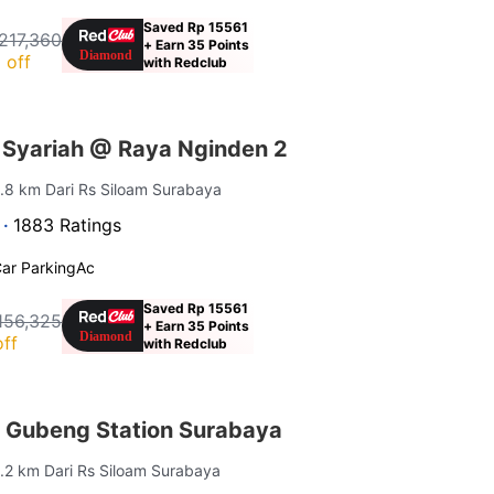
Saved Rp 15561
217,360
+ Earn 35 Points
 off
with Redclub
 Syariah @ Raya Nginden 2
3.8 km Dari Rs Siloam Surabaya
 ·
1883 Ratings
ar Parking
Ac
Saved Rp 15561
156,325
+ Earn 35 Points
ff
with Redclub
 Gubeng Station Surabaya
0.2 km Dari Rs Siloam Surabaya