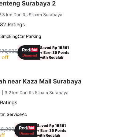
enteng Surabaya 2
2.3 km Dari Rs Siloam Surabaya
82 Ratings
 Smoking
Car Parking
Saved Rp 15561
176,605
+ Earn 35 Points
 off
with Redclub
ah near Kaza Mall Surabaya
a
| 3.2 km Dari Rs Siloam Surabaya
Ratings
tm Service
Ac
Saved Rp 15561
48,200
+ Earn 35 Points
ff
with Redclub