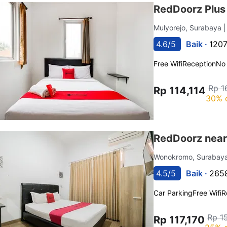
RedDoorz Plus 
Mulyorejo, Surabaya
4.6/5
Baik ·
1207
Free Wifi
Reception
No
Rp 1
Rp 114,114
30% 
RedDoorz near
Wonokromo, Surabay
4.5/5
Baik ·
2658
Car Parking
Free Wifi
R
Rp 1
Rp 117,170