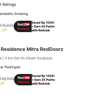
 Ratings
letries
No Smoking
Saved Rp 15561
176,605
+ Earn 35 Points
 off
with Redclub
Residence Mitra RedDoorz
ya
| 4 km Dari Rs Siloam Surabaya
ar Parking
Ac
Saved Rp 15561
136,500
+ Earn 35 Points
off
with Redclub