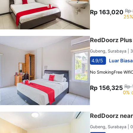
Rp 
Rp 163,020
25%
RedDoorz Plus
Gubeng, Surabaya
| 
4.9/5
Luar Biasa
No Smoking
Free Wifi
C
Rp 
Rp 156,325
0% o
RedDoorz near
Gubeng, Surabaya
| 