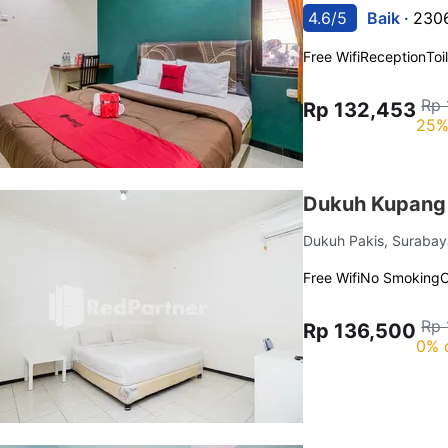
4.6/5
Baik ·
2306
Free Wifi
Reception
Toi
Rp 
Rp 132,453
25%
Dukuh Kupang 
Dukuh Pakis, Suraba
Free Wifi
No Smoking
C
Rp 
Rp 136,500
0% 