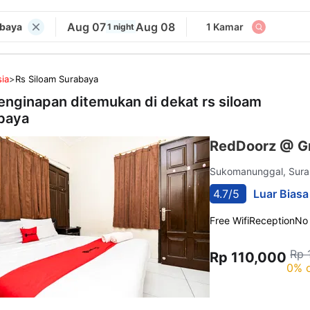
Aug 07
Aug 08
abaya
1 Kamar
1 night
ia
>
Rs Siloam Surabaya
enginapan ditemukan di dekat
rs siloam
baya
RedDoorz @ G
Sukomanunggal, Sur
4.7/5
Luar Biasa
Free Wifi
Reception
No
Rp 
Rp 110,000
0% o