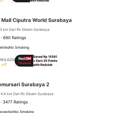
ff
with Redclub
 Mall Ciputra World Surabaya
 3 km Dari Rs Siloam Surabaya
 ·
680 Ratings
letries
No Smoking
Saved Rp 15561
163,020
+ Earn 35 Points
 off
with Redclub
mursari Surabaya 2
| 4.6 km Dari Rs Siloam Surabaya
 ·
3477 Ratings
eception
No Smoking