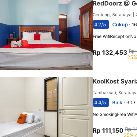
RedDoorz @ G
Genteng, Surabaya
| 
4.2/5
Cukup ·
16
Free Wifi
Reception
No
Rp 
Rp 132,453
25%
KoolKost Syari
Tambaksari, Surabay
4.4/5
Baik ·
303 
No Smoking
Free Wifi
A
Rp 1
Rp 111,150
25% o