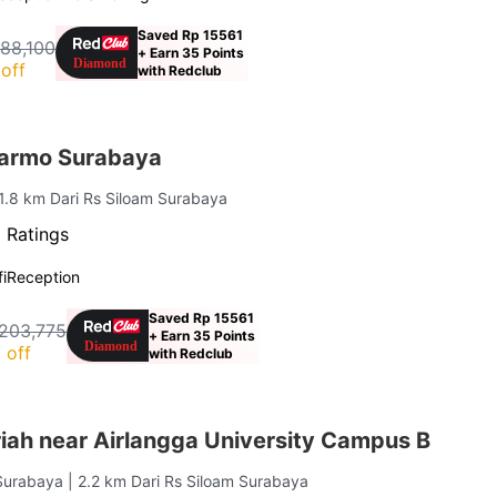
Saved Rp 15561
188,100
+ Earn 35 Points
off
with Redclub
armo Surabaya
 1.8 km Dari Rs Siloam Surabaya
 Ratings
i
Reception
Saved Rp 15561
203,775
+ Earn 35 Points
 off
with Redclub
iah near Airlangga University Campus B
 Surabaya
| 2.2 km Dari Rs Siloam Surabaya