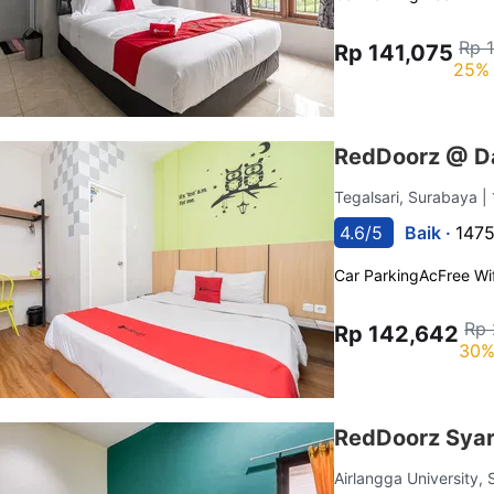
Rp 
Rp 141,075
25% 
RedDoorz @ D
Tegalsari, Surabaya
|
4.6/5
Baik ·
1475
Car Parking
Ac
Free Wif
Rp 
Rp 142,642
30%
RedDoorz Syar
Airlangga University,