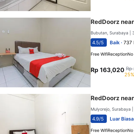
RedDoorz near
Bubutan, Surabaya
| 
4.5/5
Baik ·
737 
Free Wifi
Reception
No
Rp 
Rp 163,020
25%
RedDoorz near
Mulyorejo, Surabaya
4.9/5
Luar Biasa
Free Wifi
Reception
No