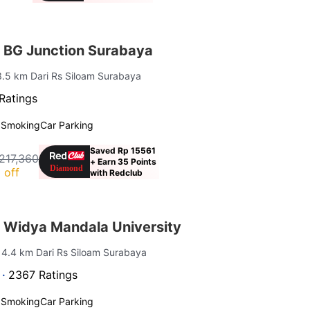
 BG Junction Surabaya
3.5 km Dari Rs Siloam Surabaya
Ratings
 Smoking
Car Parking
Saved Rp 15561
217,360
+ Earn 35 Points
 off
with Redclub
 Widya Mandala University
| 4.4 km Dari Rs Siloam Surabaya
 ·
2367 Ratings
 Smoking
Car Parking