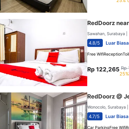
25% o
RedDoorz near
Sawahan, Surabaya
|
4.8/5
Luar Biasa
Free Wifi
Reception
Toi
Rp 
Rp 122,265
25%
RedDoorz @ Je
Wonocolo, Surabaya
4.7/5
Luar Biasa
Car Parking
Free Wifi
R