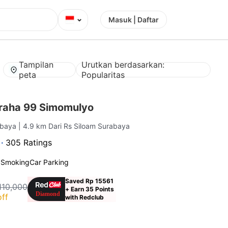
⌄
Masuk | Daftar
Tampilan
Urutkan berdasarkan:
peta
Popularitas
raha 99 Simomulyo
abaya
| 4.9 km Dari Rs Siloam Surabaya
 ·
305 Ratings
 Smoking
Car Parking
Saved Rp 15561
110,000
+ Earn 35 Points
ff
with Redclub