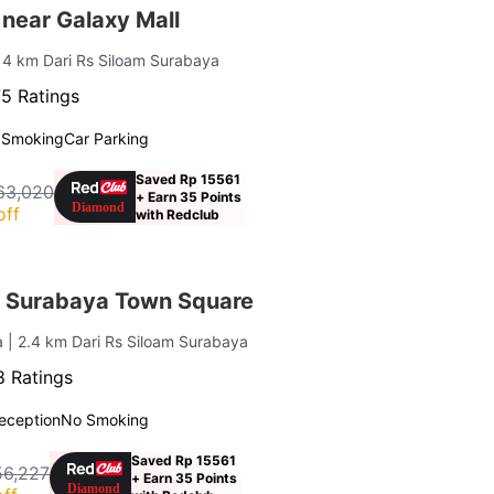
near Galaxy Mall
| 4 km Dari Rs Siloam Surabaya
5 Ratings
 Smoking
Car Parking
Saved Rp 15561
63,020
+ Earn 35 Points
off
with Redclub
 Surabaya Town Square
a
| 2.4 km Dari Rs Siloam Surabaya
 Ratings
eception
No Smoking
Saved Rp 15561
56,227
+ Earn 35 Points