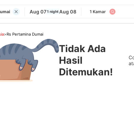
Aug 07
Aug 08
Dumai
1 Kamar
1 night
ia
>
Rs Pertamina Dumai
Tidak Ada
Co
Hasil
at
Ditemukan!