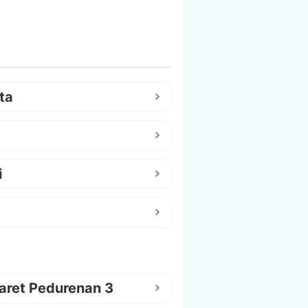
ta
i
aret Pedurenan 3