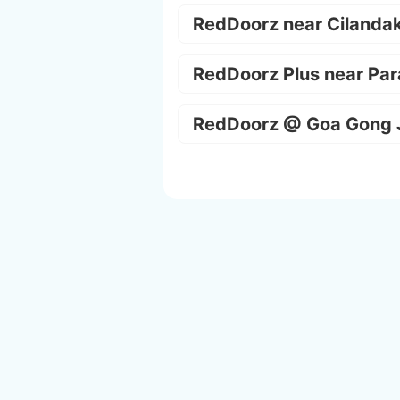
RedDoorz near Cilanda
RedDoorz Plus near Par
RedDoorz @ Goa Gong 