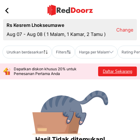
Rs Kesrem Lhokseumawe
Change
Aug 07 - Aug 08
(
1 Malam, 1 Kamar, 2 Tamu
)
Urutkan berdasarkan
Filters
Harga per Malam
Rating Pe
Dapatkan diskon khusus 20% untuk
Daftar Sekarang
Pemesanan Pertama Anda
Hasil Tidak ditemukan!