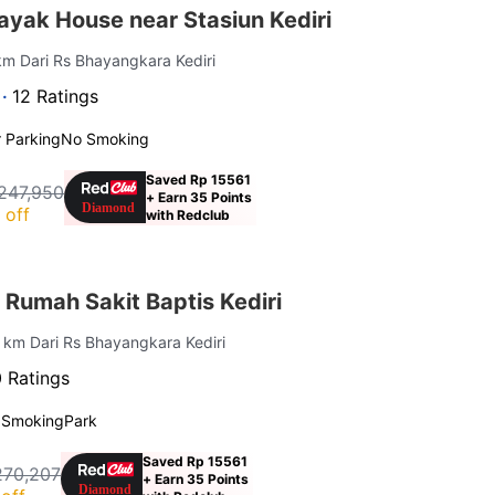
ayak House near Stasiun Kediri
 km Dari Rs Bhayangkara Kediri
 ·
12 Ratings
 Parking
No Smoking
Saved Rp 15561
247,950
+ Earn 35 Points
 off
with Redclub
Rumah Sakit Baptis Kediri
3 km Dari Rs Bhayangkara Kediri
 Ratings
 Smoking
Park
Saved Rp 15561
270,207
+ Earn 35 Points