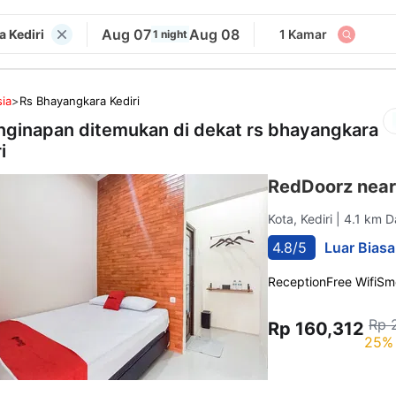
Aug 07
Aug 08
 Kediri
1 Kamar
1 night
ia
>
Rs Bhayangkara Kediri
nginapan ditemukan di dekat
rs bhayangkara
i
RedDoorz near
Kota, Kediri
| 4.1 km D
4.8/5
Luar Biasa
Reception
Free Wifi
Sm
Rp 
Rp 160,312
25% 