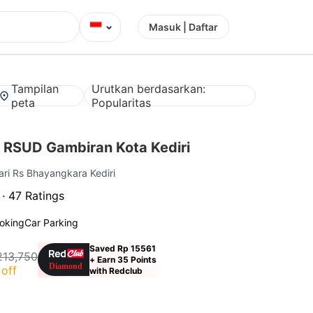
⌄
Masuk | Daftar
Tampilan
Urutkan berdasarkan:
peta
Popularitas
 RSUD Gambiran Kota Kediri
ari Rs Bhayangkara Kediri
 ·
47 Ratings
oking
Car Parking
Saved Rp 15561
213,750
+ Earn 35 Points
off
with Redclub