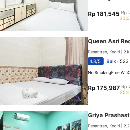
Rp 
Rp 181,545
30% 
Queen Asri Re
Pesantren, Kediri
| 2 
4.3/5
Baik ·
523 
No Smoking
Free Wifi
C
Rp 
Rp 175,987
25% 
Griya Prashas
Pesantren, Kediri
| 2.