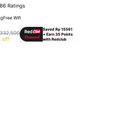
86 Ratings
ng
Free Wifi
Saved Rp 15561
 332,500
+ Earn 35 Points
 off
with Redclub