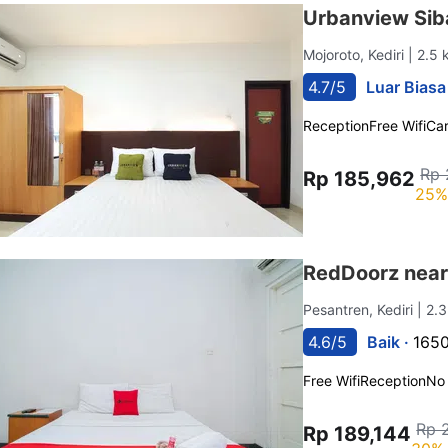
Urbanview Sib
Mojoroto, Kediri
| 2.5
4.7/5
Luar Biasa
Reception
Free Wifi
Car
Rp 
Rp 185,962
25%
RedDoorz near 
Pesantren, Kediri
| 2.
4.6/5
Baik ·
1650
Free Wifi
Reception
No
Rp 
Rp 189,144