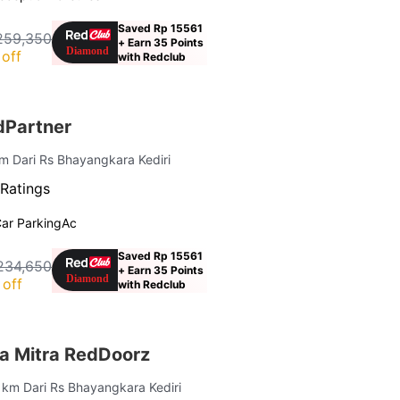
Saved Rp 15561
259,350
+ Earn 35 Points
off
with Redclub
dPartner
km Dari Rs Bhayangkara Kediri
Ratings
ar Parking
Ac
Saved Rp 15561
234,650
+ Earn 35 Points
off
with Redclub
ta Mitra RedDoorz
2 km Dari Rs Bhayangkara Kediri