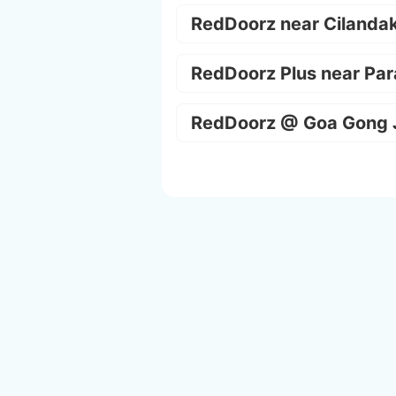
RedDoorz near Cilanda
RedDoorz Plus near Par
RedDoorz @ Goa Gong 