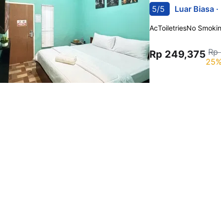
5/5
Luar Biasa ·
Ac
Toiletries
No Smoki
Rp
Rp 249,375
25%