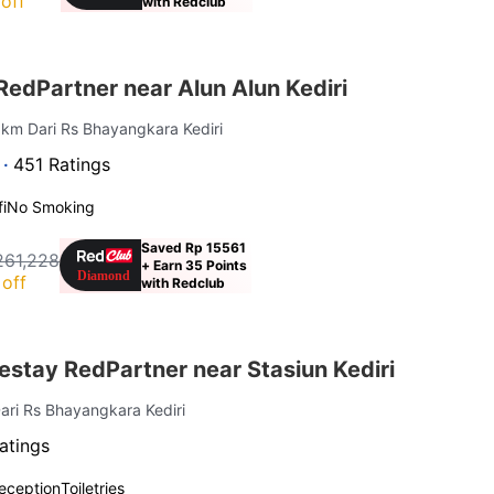
off
with Redclub
edPartner near Alun Alun Kediri
8 km Dari Rs Bhayangkara Kediri
 ·
451 Ratings
i
No Smoking
Saved Rp 15561
261,228
+ Earn 35 Points
off
with Redclub
stay RedPartner near Stasiun Kediri
ari Rs Bhayangkara Kediri
atings
eception
Toiletries