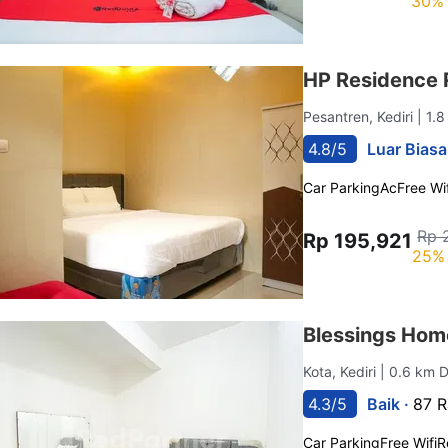
30% 
HP Residence R
Pesantren, Kediri
| 1.
4.8/5
Luar Biasa
Car Parking
Ac
Free Wif
Rp 
Rp 195,921
25% 
Blessings Home
Kota, Kediri
| 0.6 km D
4.3/5
Baik ·
87 R
Car Parking
Free Wifi
R