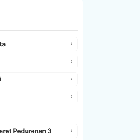
ta
i
aret Pedurenan 3