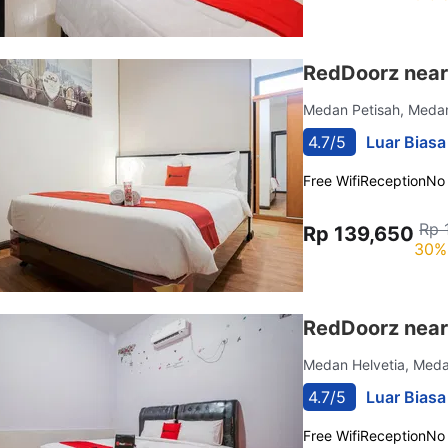
RedDoorz near
Medan Petisah, Med
4.7/5
Luar Biasa
Free Wifi
Reception
No
Rp 
Rp 139,650
30%
RedDoorz near
Medan Helvetia, Med
4.7/5
Luar Biasa
Free Wifi
Reception
No