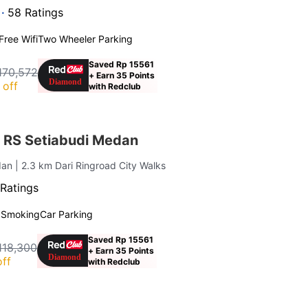
 ·
58 Ratings
Free Wifi
Two Wheeler Parking
Saved Rp 15561
170,572
+ Earn 35 Points
 off
with Redclub
 RS Setiabudi Medan
dan
| 2.3 km Dari Ringroad City Walks
Ratings
 Smoking
Car Parking
Saved Rp 15561
118,300
+ Earn 35 Points
ff
with Redclub