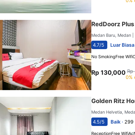
0% 
RedDoorz Plu
Medan Baru, Medan
|
4.7/5
Luar Biasa
No Smoking
Free Wifi
C
Rp
Rp 130,000
0% 
Golden Ritz H
Medan Helvetia, Med
4.5/5
Baik ·
299 
Reception
Free Wifi
Ac