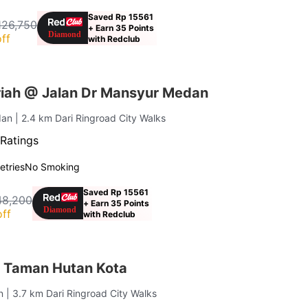
Saved Rp 15561
126,750
+ Earn 35 Points
ff
with Redclub
iah @ Jalan Dr Mansyur Medan
dan
| 2.4 km Dari Ringroad City Walks
Ratings
letries
No Smoking
Saved Rp 15561
48,200
+ Earn 35 Points
ff
with Redclub
 Taman Hutan Kota
an
| 3.7 km Dari Ringroad City Walks