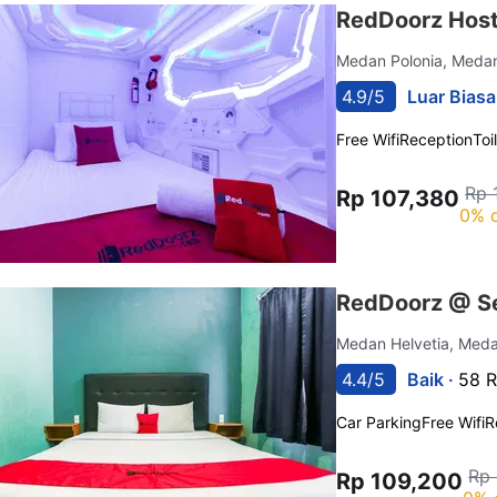
RedDoorz Host
Medan Polonia, Med
4.9/5
Luar Biasa
Free Wifi
Reception
Toi
Rp 
Rp 107,380
0% o
RedDoorz @ Se
Medan Helvetia, Med
4.4/5
Baik ·
58 R
Car Parking
Free Wifi
R
Rp
Rp 109,200