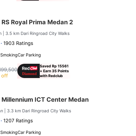
 RS Royal Prima Medan 2
an
| 3.5 km Dari Ringroad City Walks
 ·
1903 Ratings
 Smoking
Car Parking
Saved Rp 15561
199,500
+ Earn 35 Points
 off
with Redclub
 Millennium ICT Center Medan
an
| 3.3 km Dari Ringroad City Walks
 ·
1207 Ratings
 Smoking
Car Parking