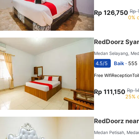
Rp 
Rp 126,750
0% o
RedDoorz Syar
Medan Selayang, Me
4.5/5
Baik ·
555 
Free Wifi
Reception
Toi
Rp 1
Rp 111,150
25% o
RedDoorz near
Medan Petisah, Med