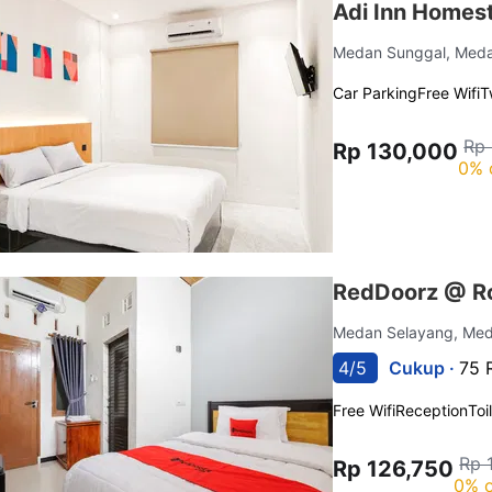
Adi Inn Homes
Medan Sunggal, Med
Car Parking
Free Wifi
T
Rp
Rp 130,000
0% 
RedDoorz @ R
Medan Selayang, Me
4/5
Cukup ·
75 
Free Wifi
Reception
Toi
Rp 
Rp 126,750
0% o