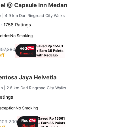
el @ Capsule Inn Medan
an
| 4.9 km Dari Ringroad City Walks
 ·
1758 Ratings
letries
No Smoking
Saved Rp 15561
107,380
+ Earn 35 Points
ff
with Redclub
ntosa Jaya Helvetia
an
| 2.6 km Dari Ringroad City Walks
atings
eception
No Smoking
Saved Rp 15561
 109,200
+ Earn 35 Points