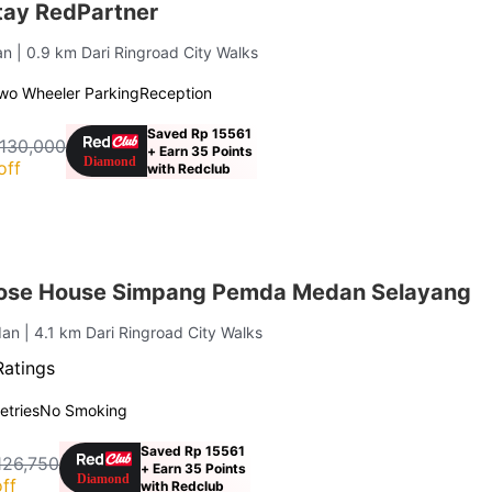
tay RedPartner
an
| 0.9 km Dari Ringroad City Walks
wo Wheeler Parking
Reception
Saved Rp 15561
 130,000
+ Earn 35 Points
off
with Redclub
ose House Simpang Pemda Medan Selayang
dan
| 4.1 km Dari Ringroad City Walks
Ratings
letries
No Smoking
Saved Rp 15561
126,750
+ Earn 35 Points
ff
with Redclub