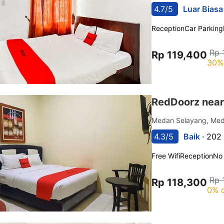
4.7/5
Luar Biasa
Reception
Car Parking
Rp 
Rp 119,400
30%
RedDoorz near
Medan Selayang, Me
4.3/5
Baik ·
202 
Free Wifi
Reception
No
Rp 
Rp 118,300
0% o