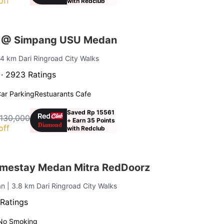
off
with Redclub
s @ Simpang USU Medan
 4 km Dari Ringroad City Walks
 ·
2923 Ratings
ar Parking
Restuarants Cafe
Saved Rp 15561
 130,000
+ Earn 35 Points
off
with Redclub
omestay Medan Mitra RedDoorz
an
| 3.8 km Dari Ringroad City Walks
Ratings
No Smoking