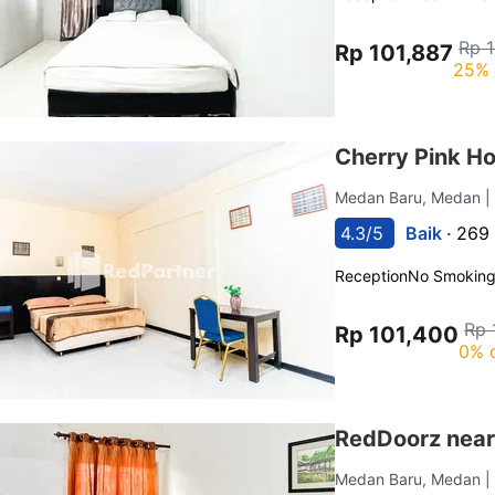
Rp 
Rp 101,887
25% 
Cherry Pink H
Medan Baru, Medan
|
4.3/5
Baik ·
269 
Reception
No Smokin
Rp 
Rp 101,400
0% 
RedDoorz near
Medan Baru, Medan
|