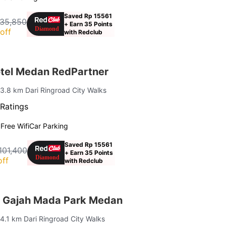
Saved Rp 15561
135,850
+ Earn 35 Points
off
with Redclub
otel Medan RedPartner
 3.8 km Dari Ringroad City Walks
Ratings
g
Free Wifi
Car Parking
Saved Rp 15561
101,400
+ Earn 35 Points
off
with Redclub
 Gajah Mada Park Medan
 4.1 km Dari Ringroad City Walks