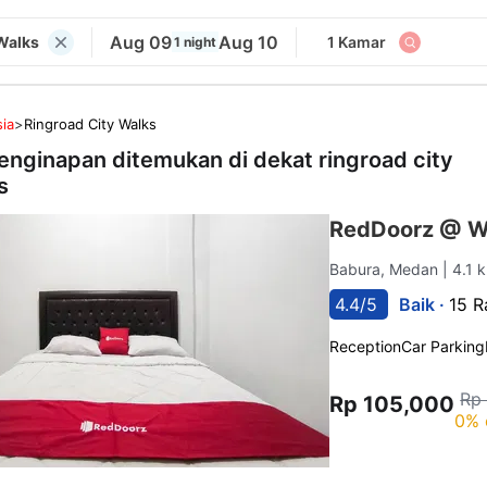
Aug 09
Aug 10
Walks
1 Kamar
1 night
ia
>
Ringroad City Walks
enginapan ditemukan di dekat
ringroad city
s
RedDoorz @ W
Babura, Medan
| 4.1 
4.4/5
Baik ·
15 R
Reception
Car Parking
Rp
Rp 105,000
0% 