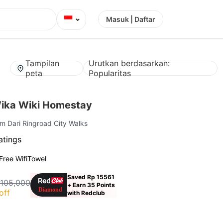
⌄
Masuk | Daftar
Tampilan
Urutkan berdasarkan:
peta
Popularitas
ika Wiki Homestay
km Dari Ringroad City Walks
atings
Free Wifi
Towel
Saved Rp 15561
 105,000
+ Earn 35 Points
off
with Redclub