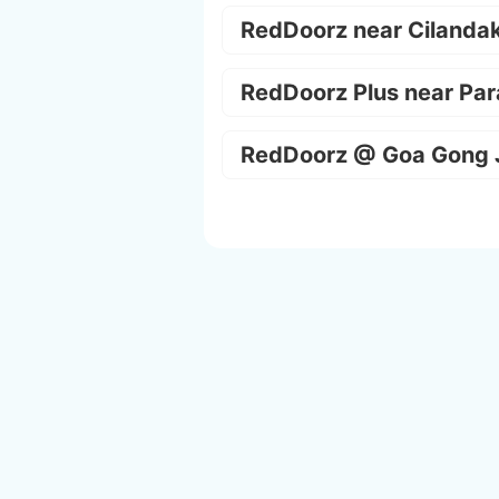
RedDoorz near Cilanda
RedDoorz Plus near Par
RedDoorz @ Goa Gong 