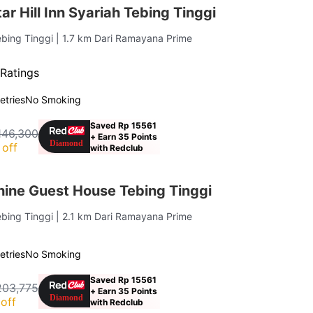
r Hill Inn Syariah Tebing Tinggi
ebing Tinggi
| 1.7 km Dari Ramayana Prime
 Ratings
letries
No Smoking
Saved Rp 15561
146,300
+ Earn 35 Points
off
with Redclub
ine Guest House Tebing Tinggi
ebing Tinggi
| 2.1 km Dari Ramayana Prime
letries
No Smoking
Saved Rp 15561
203,775
+ Earn 35 Points
off
with Redclub