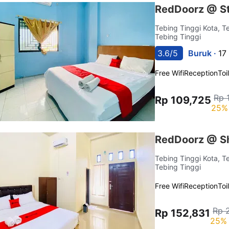
RedDoorz @ Sta
Tebing Tinggi Kota, T
Tebing Tinggi
3.6/5
Buruk ·
17
Free Wifi
Reception
Toi
Rp 
Rp 109,725
25% 
RedDoorz @ Sh
Tebing Tinggi Kota, T
Tebing Tinggi
Free Wifi
Reception
Toi
Rp 
Rp 152,831
25% 