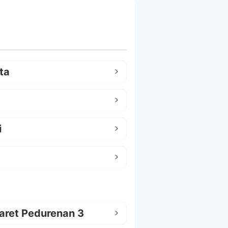
ta
i
aret Pedurenan 3