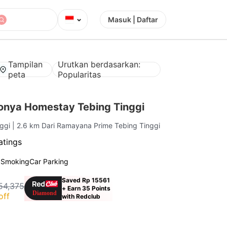
⌄
Masuk | Daftar
Tampilan
Urutkan berdasarkan:
peta
Popularitas
nya Homestay Tebing Tinggi
nggi
| 2.6 km Dari Ramayana Prime Tebing Tinggi
atings
 Smoking
Car Parking
Saved Rp 15561
54,375
+ Earn 35 Points
off
with Redclub