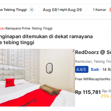
Aug 08
Aug 09
e Tebing Tinggi
1 Kamar
1 night
ia
>
Ramayana Prime Tebing Tinggi
nginapan ditemukan di dekat
ramayana
e tebing tinggi
RedDoorz @ So
Rambutan, Tebing Ti
4.4/5
Baik ·
14 R
Free Wifi
Reception
No
Rp 1
Rp 115,781
25% 