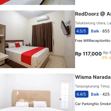
RedDoorz @ A
Telukbetung Utara, 
4.5/5
Baik ·
855 
Free Wifi
Reception
No
Rp 
Rp 117,000
0% o
Wisma Narada
Tanjungkarang Timur
4.4/5
Baik ·
425 
Car Parking
No Smoki