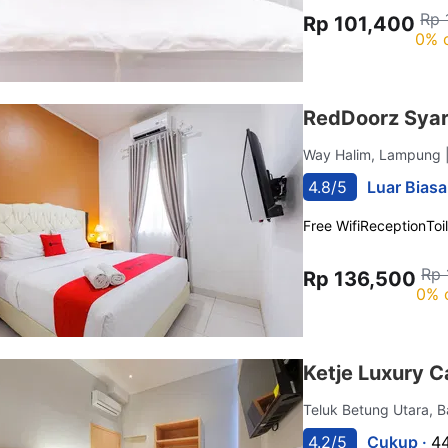
Rp 
Rp 101,400
0% 
RedDoorz Syar
Way Halim, Lampung
4.8/5
Luar Biasa
Free Wifi
Reception
Toi
Rp 
Rp 136,500
0% 
Ketje Luxury 
Teluk Betung Utara,
4.2/5
Cukup ·
44