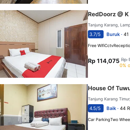
RedDoorz @ K 
Tanjung Karang, La
3.7/5
Buruk ·
41
Free Wifi
Cctv
Recepti
Rp 
Rp 114,075
0% o
House Of Tuwu
Tanjung Karang Timu
4.5/5
Baik ·
44 R
Car Parking
Two Wheel