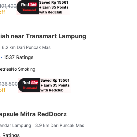
Saved Rp 15561
101,400
+ Earn 35 Points
off
with Redclub
iah near Transmart Lampung
| 6.2 km Dari Puncak Mas
 ·
1537 Ratings
letries
No Smoking
Saved Rp 15561
136,500
+ Earn 35 Points
off
with Redclub
Capsule Mitra RedDoorz
 Bandar Lampung
| 3.9 km Dari Puncak Mas
 Ratings