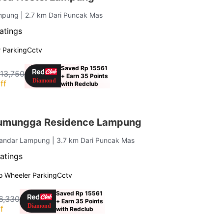
ampung
| 2.7 km Dari Puncak Mas
atings
 Parking
Cctv
Saved Rp 15561
113,750
+ Earn 35 Points
ff
with Redclub
umungga Residence Lampung
 Bandar Lampung
| 3.7 km Dari Puncak Mas
atings
o Wheeler Parking
Cctv
Saved Rp 15561
6,330
+ Earn 35 Points
f
with Redclub