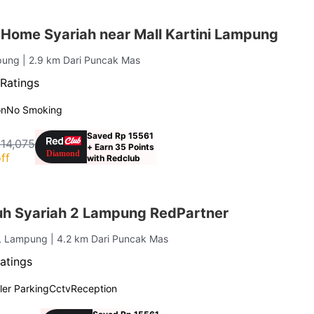
Home Syariah near Mall Kartini Lampung
mpung
| 2.9 km Dari Puncak Mas
 Ratings
on
No Smoking
Saved Rp 15561
114,075
+ Earn 35 Points
ff
with Redclub
h Syariah 2 Lampung RedPartner
r, Lampung
| 4.2 km Dari Puncak Mas
atings
er Parking
Cctv
Reception