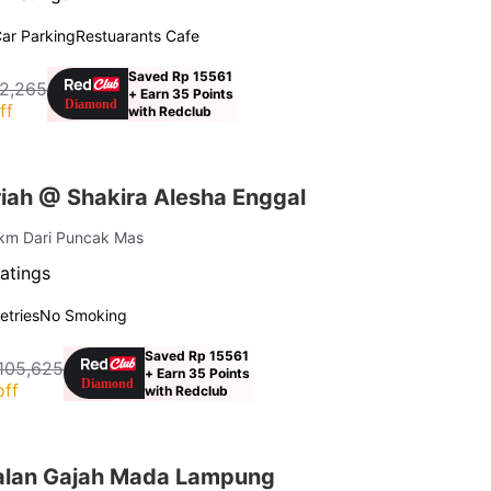
ar Parking
Restuarants Cafe
Saved Rp 15561
22,265
+ Earn 35 Points
ff
with Redclub
iah @ Shakira Alesha Enggal
 km Dari Puncak Mas
atings
letries
No Smoking
Saved Rp 15561
105,625
+ Earn 35 Points
off
with Redclub
alan Gajah Mada Lampung