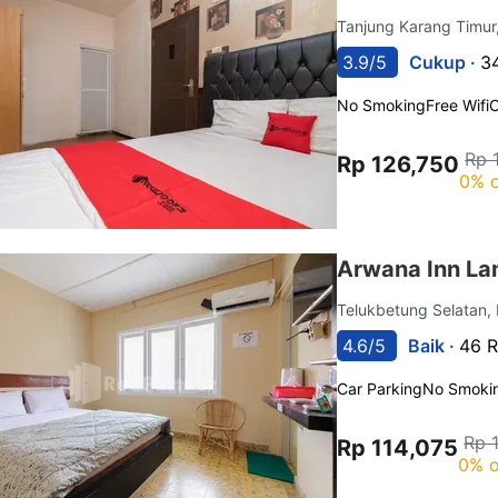
Tanjung Karang Timu
3.9/5
Cukup ·
3
No Smoking
Free Wifi
C
Rp 
Rp 126,750
0% o
Arwana Inn La
Telukbetung Selatan
4.6/5
Baik ·
46 R
Car Parking
No Smoki
Rp 
Rp 114,075
0% o