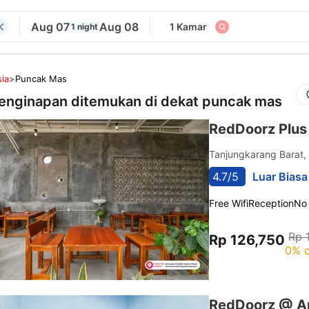
Aug 07
Aug 08
1 Kamar
1 night
ia
>
Puncak Mas
enginapan ditemukan di dekat
puncak mas
RedDoorz Plus
Tanjungkarang Barat
4.7/5
Luar Biasa
Free Wifi
Reception
No
Rp 
Rp 126,750
0% o
RedDoorz @ A