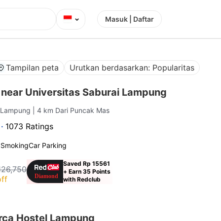
⌄
Masuk | Daftar
Tampilan peta
Urutkan berdasarkan: Popularitas
 near Universitas Saburai Lampung
, Lampung
| 4 km Dari Puncak Mas
 ·
1073 Ratings
 Smoking
Car Parking
Saved Rp 15561
126,750
+ Earn 35 Points
ff
with Redclub
rca Hostel Lampung