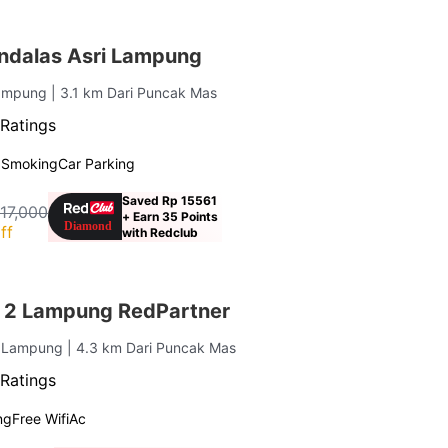
ndalas Asri Lampung
Lampung
| 3.1 km Dari Puncak Mas
Ratings
 Smoking
Car Parking
Saved Rp 15561
117,000
+ Earn 35 Points
ff
with Redclub
 2 Lampung RedPartner
, Lampung
| 4.3 km Dari Puncak Mas
Ratings
ng
Free Wifi
Ac