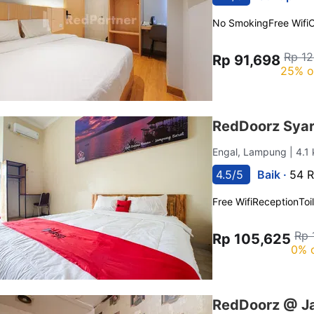
No Smoking
Free Wifi
C
Rp 1
Rp 91,698
25% o
RedDoorz Syar
Engal, Lampung
| 4.1
4.5/5
Baik ·
54 R
Free Wifi
Reception
Toi
Rp 
Rp 105,625
0% 
RedDoorz @ J