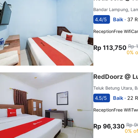
Bandar Lampung, L
4.4/5
Baik ·
37 R
Reception
Free Wifi
Car
Rp 
Rp 113,750
0% o
RedDoorz @ L
Teluk Betung Utara,
4.5/5
Baik ·
22 R
Reception
Free Wifi
Tw
Rp 9
Rp 96,330
0% of