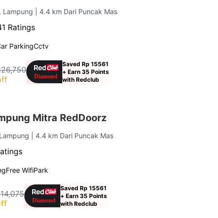
r, Lampung
| 4.4 km Dari Puncak Mas
41 Ratings
ar Parking
Cctv
Saved Rp 15561
126,750
+ Earn 35 Points
ff
with Redclub
mpung Mitra RedDoorz
, Lampung
| 4.4 km Dari Puncak Mas
atings
ng
Free Wifi
Park
Saved Rp 15561
114,075
+ Earn 35 Points
ff
with Redclub