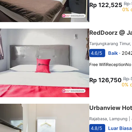
Rp 
Rp 122,525
0% 
RedDoorz @ J
Tanjungkarang Timur
4.6/5
Baik ·
2042
Free Wifi
Reception
No
Rp 
Rp 126,750
0% o
Urbanview Hot
Rajabasa, Lampung
|
4.8/5
Luar Biasa