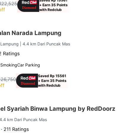
Saved Rp 15561
122,525
+ Earn 35 Points
off
with Redclub
alan Narada Lampung
, Lampung
| 4.4 km Dari Puncak Mas
 Ratings
 Smoking
Car Parking
Saved Rp 15561
126,750
+ Earn 35 Points
ff
with Redclub
el Syariah Binwa Lampung by RedDoorz
 4.4 km Dari Puncak Mas
 ·
211 Ratings