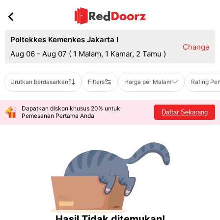
Poltekkes Kemenkes Jakarta I
Change
Aug 06 - Aug 07
(
1 Malam, 1 Kamar, 2 Tamu
)
Urutkan berdasarkan
Filters
Harga per Malam
Rating Pe
Dapatkan diskon khusus 20% untuk
Daftar Sekarang
Pemesanan Pertama Anda
Hasil Tidak ditemukan!