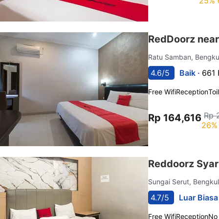
25% 
RedDoorz near
Ratu Samban, Bengk
4.6/5
Baik ·
661 
Free Wifi
Reception
Toi
Rp 
Rp 164,616
26% 
Reddoorz Syar
Sungai Serut, Bengku
4.7/5
Luar Biasa
Free Wifi
Reception
No