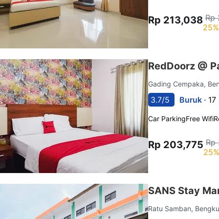
Rp 
Rp 213,038
25%
RedDoorz @ Pa
Gading Cempaka, Be
3.7/5
Buruk ·
17
Car Parking
Free Wifi
R
Rp 
Rp 203,775
25%
SANS Stay Man
Ratu Samban, Bengk