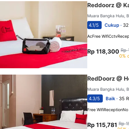
Reddoorz @ K
Muara Bangka Hulu, 
4.1/5
Cukup ·
32
Ac
Free Wifi
Cctv
Recep
Rp 
Rp 118,300
0% o
RedDoorz @ Ho
Muara Bangka Hulu, 
4.3/5
Baik ·
35 R
Free Wifi
Reception
No
Rp 1
Rp 115,781