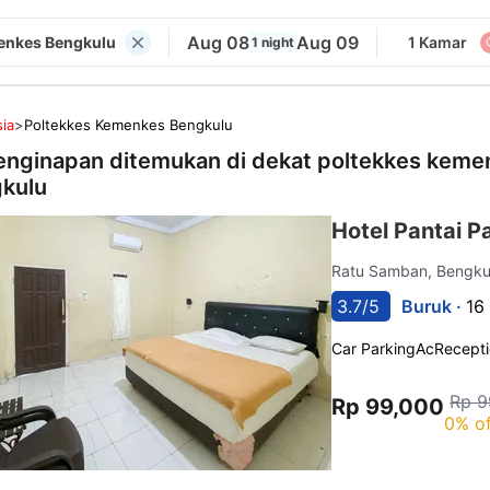
Aug 08
Aug 09
enkes Bengkulu
1 Kamar
1 night
ia
>
Poltekkes Kemenkes Bengkulu
enginapan ditemukan di dekat
poltekkes keme
kulu
Hotel Pantai 
Ratu Samban, Bengk
3.7/5
Buruk ·
16
Car Parking
Ac
Recept
Rp 9
Rp 99,000
0% of