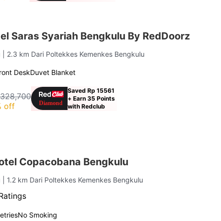
el Saras Syariah Bengkulu By RedDoorz
u
| 2.3 km Dari Poltekkes Kemenkes Bengkulu
ront Desk
Duvet Blanket
Saved Rp 15561
 328,700
+ Earn 35 Points
 off
with Redclub
otel Copacobana Bengkulu
u
| 1.2 km Dari Poltekkes Kemenkes Bengkulu
Ratings
letries
No Smoking