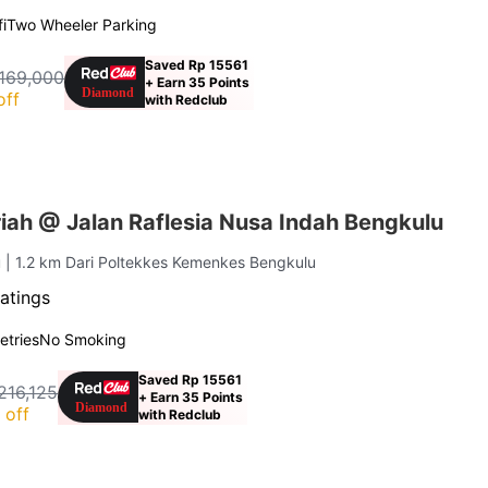
i
Two Wheeler Parking
Saved Rp 15561
169,000
+ Earn 35 Points
off
with Redclub
iah @ Jalan Raflesia Nusa Indah Bengkulu
u
| 1.2 km Dari Poltekkes Kemenkes Bengkulu
atings
letries
No Smoking
Saved Rp 15561
216,125
+ Earn 35 Points
 off
with Redclub