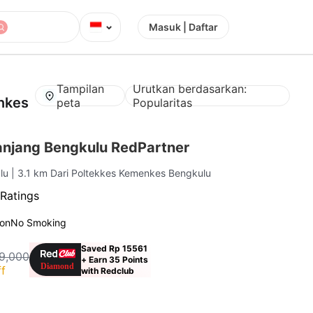
⌄
Masuk | Daftar
Tampilan
Urutkan berdasarkan:
nkes
peta
Popularitas
Panjang Bengkulu RedPartner
ulu
| 3.1 km Dari Poltekkes Kemenkes Bengkulu
 Ratings
ion
No Smoking
Saved Rp 15561
9,000
+ Earn 35 Points
f
with Redclub