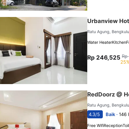
Urbanview Hot
Ratu Agung, Bengkul
Water Heater
Kitchen
F
Rp
Rp 246,525
25%
RedDoorz @ H
Ratu Agung, Bengkul
4.3/5
Baik ·
146 
Free Wifi
Reception
Toi