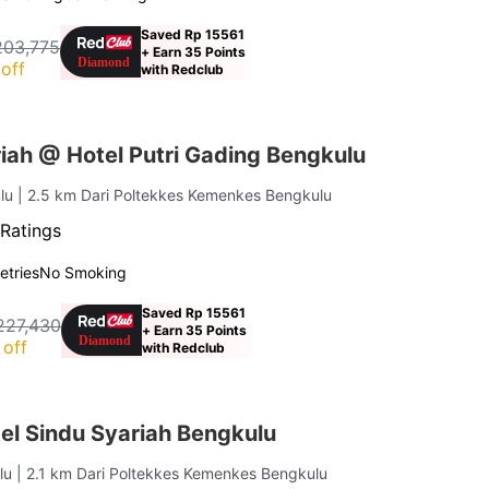
Saved Rp 15561
203,775
+ Earn 35 Points
off
with Redclub
iah @ Hotel Putri Gading Bengkulu
ulu
| 2.5 km Dari Poltekkes Kemenkes Bengkulu
Ratings
letries
No Smoking
Saved Rp 15561
227,430
+ Earn 35 Points
off
with Redclub
el Sindu Syariah Bengkulu
ulu
| 2.1 km Dari Poltekkes Kemenkes Bengkulu