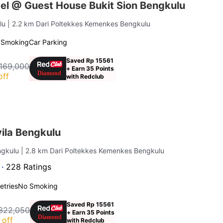
el @ Guest House Bukit Sion Bengkulu
ulu
| 2.2 km Dari Poltekkes Kemenkes Bengkulu
 Smoking
Car Parking
Saved Rp 15561
169,000
+ Earn 35 Points
off
with Redclub
ila Bengkulu
ngkulu
| 2.8 km Dari Poltekkes Kemenkes Bengkulu
 ·
228 Ratings
letries
No Smoking
Saved Rp 15561
322,050
+ Earn 35 Points
 off
with Redclub