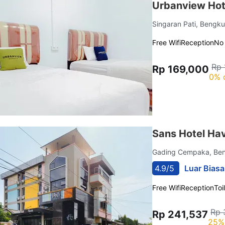
Urbanview Hot
Singaran Pati, Bengk
Free Wifi
Reception
No
Rp 
Rp 169,000
0% 
Sans Hotel Hav
Gading Cempaka, Be
4.9/5
Luar Biasa
Free Wifi
Reception
Toi
Rp 
Rp 241,537
25%