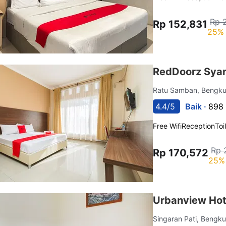
Rp 
Rp 152,831
25% 
RedDoorz Syar
Ratu Samban, Bengk
4.4/5
Baik ·
898 
Free Wifi
Reception
Toi
Rp 
Rp 170,572
25% 
Urbanview Hot
Singaran Pati, Bengk