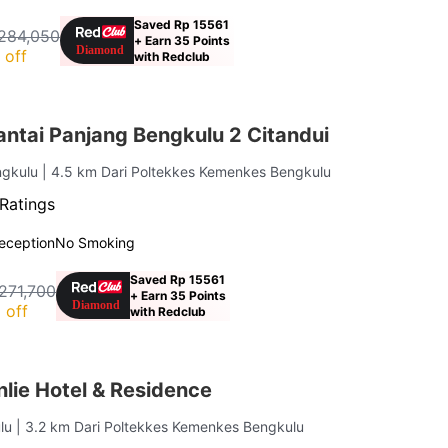
Saved Rp 15561
284,050
+ Earn 35 Points
 off
with Redclub
ntai Panjang Bengkulu 2 Citandui
ngkulu
| 4.5 km Dari Poltekkes Kemenkes Bengkulu
 Ratings
eception
No Smoking
Saved Rp 15561
271,700
+ Earn 35 Points
 off
with Redclub
lie Hotel & Residence
ulu
| 3.2 km Dari Poltekkes Kemenkes Bengkulu