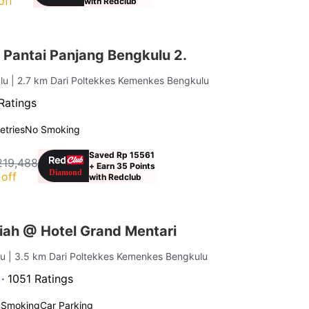
off
with Redclub
 Pantai Panjang Bengkulu 2.
ulu
| 2.7 km Dari Poltekkes Kemenkes Bengkulu
Ratings
letries
No Smoking
Saved Rp 15561
219,488
+ Earn 35 Points
off
with Redclub
iah @ Hotel Grand Mentari
lu
| 3.5 km Dari Poltekkes Kemenkes Bengkulu
 ·
1051 Ratings
 Smoking
Car Parking