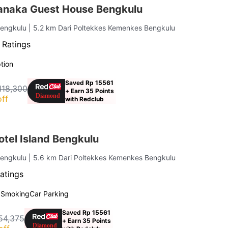
anaka Guest House Bengkulu
Bengkulu
| 5.2 km Dari Poltekkes Kemenkes Bengkulu
 Ratings
tion
Saved Rp 15561
118,300
+ Earn 35 Points
ff
with Redclub
tel Island Bengkulu
Bengkulu
| 5.6 km Dari Poltekkes Kemenkes Bengkulu
atings
 Smoking
Car Parking
Saved Rp 15561
54,375
+ Earn 35 Points