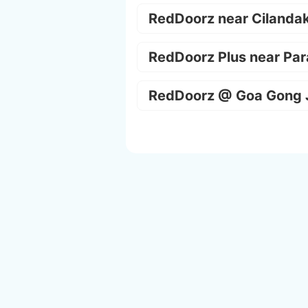
RedDoorz near Cilanda
RedDoorz Plus near Par
RedDoorz @ Goa Gong 