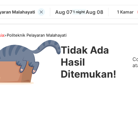
Aug 07
Aug 08
ayaran Malahayati
1 Kamar
1 night
ia
>
Politeknik Pelayaran Malahayati
Tidak Ada
Co
Hasil
at
Ditemukan!