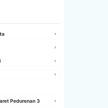
ta
i
aret Pedurenan 3