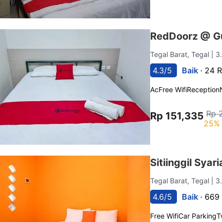
RedDoorz @ Gu
Tegal Barat, Tegal
| 3
4.3/5
Baik ·
24 R
Ac
Free Wifi
Reception
Rp 
Rp 151,335
25% 
Sitiinggil Sya
Tegal Barat, Tegal
| 3
4.6/5
Baik ·
669 
Free Wifi
Car Parking
T