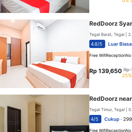
0% 
RedDoorz Syari
Tegal Barat, Tegal
| 2
4.8/5
Luar Biasa
Free Wifi
Reception
No
Rp 
Rp 139,650
25%
RedDoorz near
Tegal Timur, Tegal
| 0
4/5
Cukup ·
299
Free Wifi
Reception
No