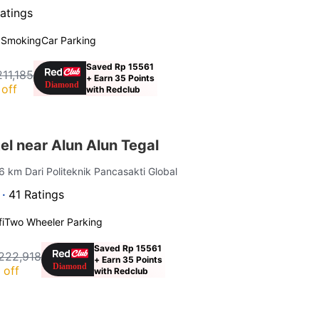
atings
 Smoking
Car Parking
Saved Rp 15561
211,185
+ Earn 35 Points
off
with Redclub
l near Alun Alun Tegal
.6 km Dari Politeknik Pancasakti Global
 ·
41 Ratings
i
Two Wheeler Parking
Saved Rp 15561
222,918
+ Earn 35 Points
 off
with Redclub