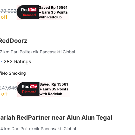
Saved Rp 15561
179,092
+ Earn 35 Points
off
with Redclub
a RedDoorz
.7 km Dari Politeknik Pancasakti Global
 ·
282 Ratings
i
No Smoking
Saved Rp 15561
247,646
+ Earn 35 Points
 off
with Redclub
ariah RedPartner near Alun Alun Tegal
.4 km Dari Politeknik Pancasakti Global