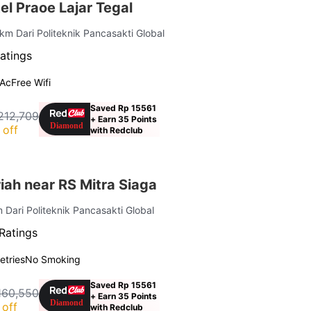
l Praoe Lajar Tegal
 km Dari Politeknik Pancasakti Global
atings
Ac
Free Wifi
Saved Rp 15561
212,709
+ Earn 35 Points
 off
with Redclub
ah near RS Mitra Siaga
m Dari Politeknik Pancasakti Global
Ratings
letries
No Smoking
Saved Rp 15561
160,550
+ Earn 35 Points
off
with Redclub