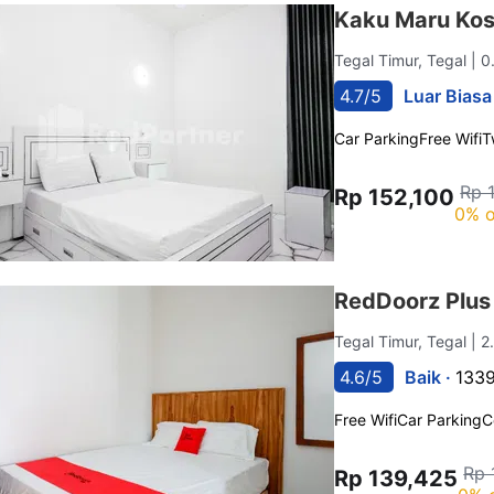
Kaku Maru Kos
Tegal Timur, Tegal
| 0
4.7/5
Luar Biasa
Car Parking
Free Wifi
T
Rp 
Rp 152,100
0% o
RedDoorz Plus 
Tegal Timur, Tegal
| 2
4.6/5
Baik ·
1339
Free Wifi
Car Parking
C
Rp 
Rp 139,425