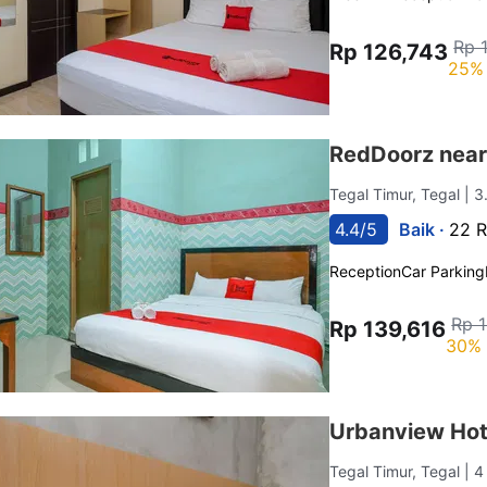
Rp 
Rp 126,743
25% 
RedDoorz near
Tegal Timur, Tegal
| 3
4.4/5
Baik ·
22 R
Reception
Car Parking
Rp 
Rp 139,616
30% 
Urbanview Hot
Tegal Timur, Tegal
| 4