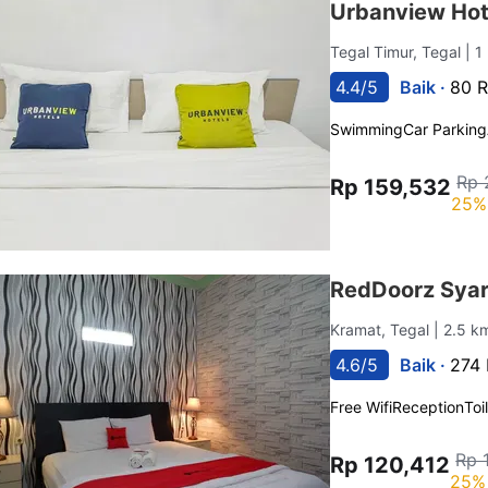
Urbanview Hote
Tegal Timur, Tegal
| 1
4.4/5
Baik ·
80 R
Swimming
Car Parking
Rp 
Rp 159,532
25%
RedDoorz Syari
Kramat, Tegal
| 2.5 k
4.6/5
Baik ·
274 
Free Wifi
Reception
Toi
Rp 
Rp 120,412
25% 