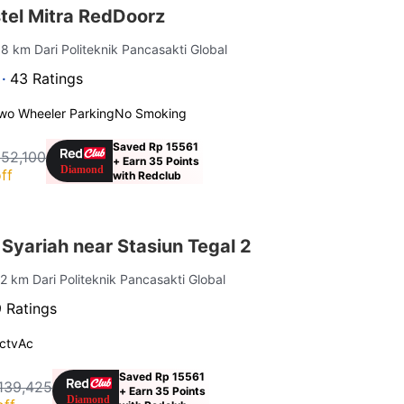
tel Mitra RedDoorz
.8 km Dari Politeknik Pancasakti Global
 ·
43 Ratings
wo Wheeler Parking
No Smoking
Saved Rp 15561
152,100
+ Earn 35 Points
ff
with Redclub
Syariah near Stasiun Tegal 2
.2 km Dari Politeknik Pancasakti Global
 Ratings
ctv
Ac
Saved Rp 15561
139,425
+ Earn 35 Points