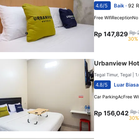
4.6/5
Baik ·
92 R
Free Wifi
Reception
No
Rp 
Rp 147,829
30% 
Urbanview Hote
Tegal Timur, Tegal
| 1
4.8/5
Luar Biasa
Car Parking
Ac
Free Wif
Rp 
Rp 156,042
30%