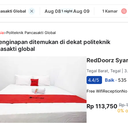
Aug 08
Aug 09
casakti Global
1 Kamar
1 night
ia
>
Politeknik Pancasakti Global
enginapan ditemukan di dekat
politeknik
asakti global
RedDoorz Syar
Tegal Barat, Tegal
| 3
4.4/5
Baik ·
535 
Free Wifi
Reception
No
Rp 
Rp 113,750
0% o