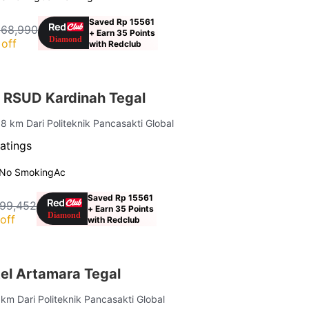
Saved Rp 15561
168,990
+ Earn 35 Points
off
with Redclub
 RSUD Kardinah Tegal
.8 km Dari Politeknik Pancasakti Global
atings
No Smoking
Ac
Saved Rp 15561
199,452
+ Earn 35 Points
off
with Redclub
el Artamara Tegal
 km Dari Politeknik Pancasakti Global