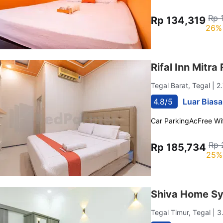
Rp 
Rp 134,319
26% 
Rifal Inn Mitr
Tegal Barat, Tegal
| 2
4.8/5
Luar Biasa
Car Parking
Ac
Free Wif
Rp 
Rp 185,734
25%
Shiva Home Sy
Tegal Timur, Tegal
| 3