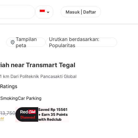
⌄
Masuk | Daftar
Tampilan
Urutkan berdasarkan:
peta
Popularitas
iah near Transmart Tegal
.1 km Dari Politeknik Pancasakti Global
Ratings
 Smoking
Car Parking
Saved Rp 15561
113,750
+ Earn 35 Points
ff
with Redclub