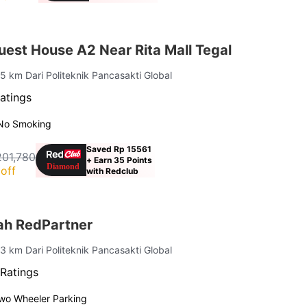
est House A2 Near Rita Mall Tegal
.5 km Dari Politeknik Pancasakti Global
atings
No Smoking
Saved Rp 15561
201,780
+ Earn 35 Points
off
with Redclub
riah RedPartner
.3 km Dari Politeknik Pancasakti Global
Ratings
wo Wheeler Parking