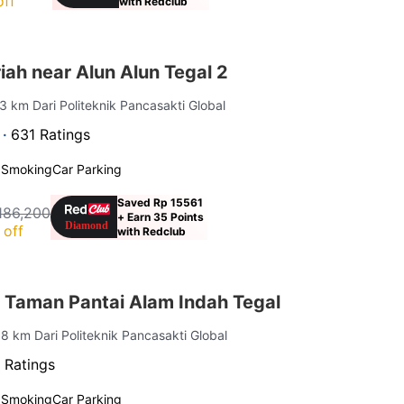
off
with Redclub
ah near Alun Alun Tegal 2
.3 km Dari Politeknik Pancasakti Global
 ·
631 Ratings
 Smoking
Car Parking
Saved Rp 15561
186,200
+ Earn 35 Points
 off
with Redclub
 Taman Pantai Alam Indah Tegal
.8 km Dari Politeknik Pancasakti Global
 Ratings
 Smoking
Car Parking