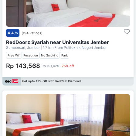
4.4
/5
(194 Ratings)
RedDoorz Syariah near Universitas Jember
Sumbersari, Jember
| 1.7 km From
Politeknik Negeri Jember
Free Wifi
Reception
No Smoking
Park
Rp 143,568
Rp 191,425
25% off
Get upto 12% Off with RedClub Diamond