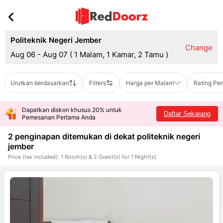
Politeknik Negeri Jember
Change
Aug 06 - Aug 07
(
1 Malam, 1 Kamar, 2 Tamu
)
Urutkan berdasarkan
Filters
Harga per Malam
Rating Pe
Dapatkan diskon khusus 20% untuk
Daftar Sekarang
Pemesanan Pertama Anda
2 penginapan ditemukan di dekat
politeknik negeri
jember
Price (tax included): 1 Room(s) & 2 Guest(s) for 1 Night(s)