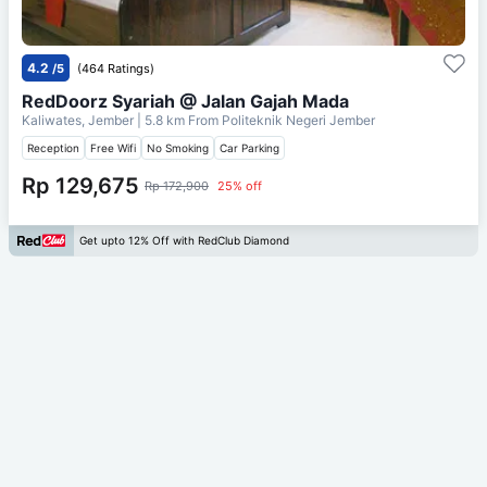
4.2
/5
(464 Ratings)
RedDoorz Syariah @ Jalan Gajah Mada
Kaliwates, Jember
| 5.8 km From
Politeknik Negeri Jember
Reception
Free Wifi
No Smoking
Car Parking
Rp 129,675
Rp 172,900
25% off
Get upto 12% Off with RedClub Diamond