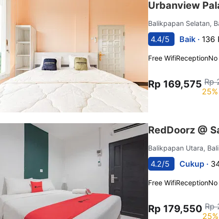
Urbanview Pal
Balikpapan Selatan, 
4.4/5
Baik ·
136 
Free Wifi
Reception
No
Rp 
Rp 169,575
25% 
RedDoorz @ Sa
Balikpapan Utara, Ba
4.2/5
Cukup ·
34
Free Wifi
Reception
No
Rp 
Rp 179,550
25%