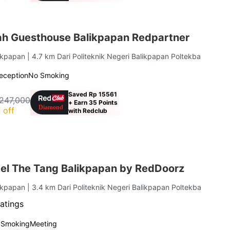
ah Guesthouse Balikpapan Redpartner
likpapan
| 4.7 km Dari Politeknik Negeri Balikpapan Poltekba
eception
No Smoking
Saved Rp 15561
247,000
+ Earn 35 Points
 off
with Redclub
el The Tang Balikpapan by RedDoorz
likpapan
| 3.4 km Dari Politeknik Negeri Balikpapan Poltekba
atings
 Smoking
Meeting