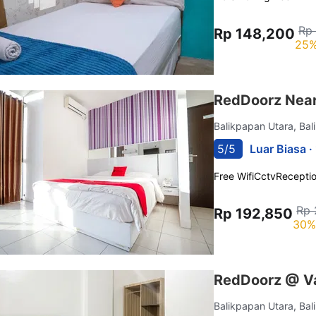
Rp
Rp 148,200
25%
RedDoorz Near
Balikpapan Utara, Ba
5/5
Luar Biasa ·
Free Wifi
Cctv
Recepti
Rp 
Rp 192,850
30%
RedDoorz @ Va
Balikpapan Utara, Ba