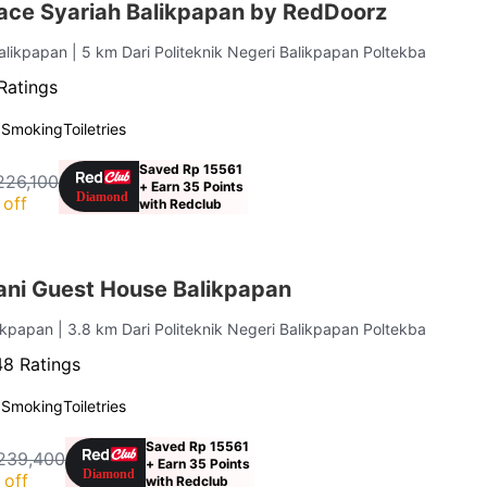
ace Syariah Balikpapan by RedDoorz
Balikpapan
| 5 km Dari Politeknik Negeri Balikpapan Poltekba
Ratings
 Smoking
Toiletries
Saved Rp 15561
226,100
+ Earn 35 Points
off
with Redclub
ni Guest House Balikpapan
likpapan
| 3.8 km Dari Politeknik Negeri Balikpapan Poltekba
8 Ratings
 Smoking
Toiletries
Saved Rp 15561
239,400
+ Earn 35 Points
 off
with Redclub