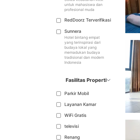
untuk mahasiswa dan
profesional muda
RedDoorz Terverifikasi
Sunnera
Hotel bintang empat
yang terinspirasi dari
budaya lokal yang
memadukan budaya
tradisional dan modern
Indonesia
Fasilitas Properti
Parkir Mobil
Layanan Kamar
WiFi Gratis
televisi
Renang