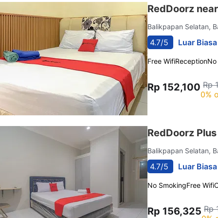
RedDoorz near
Balikpapan Selatan, 
4.7/5
Luar Biasa
Free Wifi
Reception
No
Rp 
Rp 152,100
0% o
RedDoorz Plus 
Balikpapan Selatan, 
4.7/5
Luar Biasa
No Smoking
Free Wifi
C
Rp 
Rp 156,325