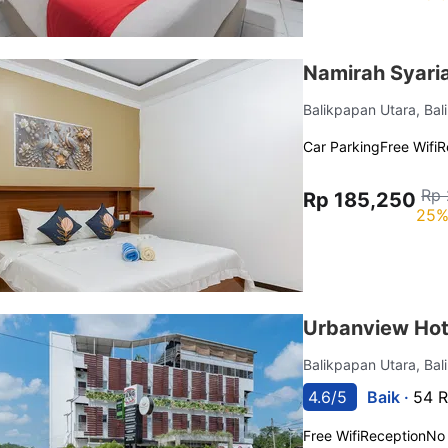
Namirah Syari
Balikpapan Utara, Ba
Car Parking
Free Wifi
R
Rp 
Rp 185,250
25%
Urbanview Hot
Balikpapan Utara, Ba
4.6/5
Baik ·
54 R
Free Wifi
Reception
No