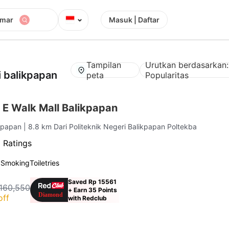
⌄
amar
Masuk | Daftar
Tampilan
Urutkan berdasarkan:
i balikpapan
peta
Popularitas
 E Walk Mall Balikpapan
ikpapan
| 8.8 km Dari Politeknik Negeri Balikpapan Poltekba
 Ratings
 Smoking
Toiletries
Saved Rp 15561
160,550
+ Earn 35 Points
off
with Redclub