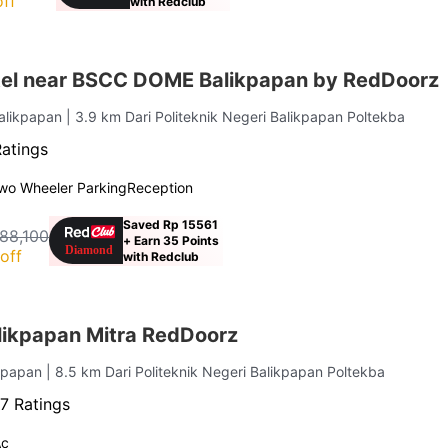
ff
with Redclub
el near BSCC DOME Balikpapan by RedDoorz
Balikpapan
| 3.9 km Dari Politeknik Negeri Balikpapan Poltekba
Ratings
wo Wheeler Parking
Reception
Saved Rp 15561
188,100
+ Earn 35 Points
off
with Redclub
likpapan Mitra RedDoorz
ikpapan
| 8.5 km Dari Politeknik Negeri Balikpapan Poltekba
7 Ratings
Ac