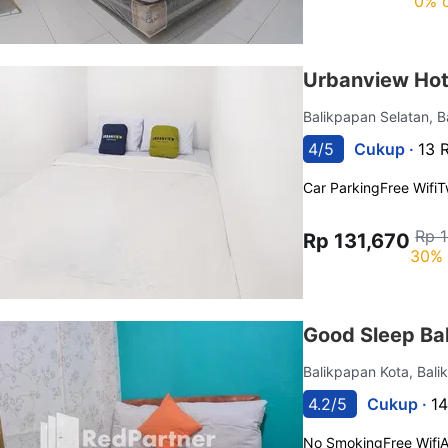
0% o
Urbanview Hot
Balikpapan Selatan, 
4/5
Cukup ·
13 
Car Parking
Free Wifi
T
Rp 
Rp 131,670
30% 
Good Sleep Ba
Balikpapan Kota, Bal
4.2/5
Cukup ·
14
No Smoking
Free Wifi