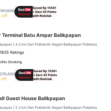
Saved Rp 15561
 197,600
+ Earn 35 Points
 off
with Redclub
 Terminal Batu Ampar Balikpapan
likpapan
| 4.2 km Dari Politeknik Negeri Balikpapan Poltekba
1835 Ratings
on
No Smoking
Saved Rp 15561
275,500
+ Earn 35 Points
 off
with Redclub
ll Guest House Balikpapan
likpapan
| 5.2 km Dari Politeknik Negeri Balikpapan Poltekba