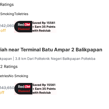
Ratings
 Smoking
Toiletries
Saved Rp 15561
242,060
+ Earn 35 Points
off
with Redclub
iah near Terminal Batu Ampar 2 Balikpapan
likpapan
| 3.8 km Dari Politeknik Negeri Balikpapan Poltekba
52 Ratings
letries
No Smoking
Saved Rp 15561
143,650
+ Earn 35 Points
off
with Redclub