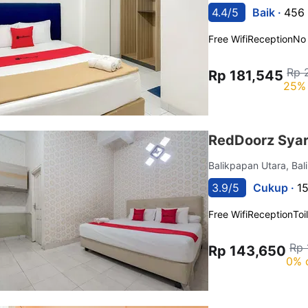
4.4/5
Baik ·
456 
Free Wifi
Reception
No
Rp 
Rp 181,545
25% 
RedDoorz Syar
Balikpapan Utara, Ba
3.9/5
Cukup ·
1
Free Wifi
Reception
Toi
Rp 
Rp 143,650
0% 