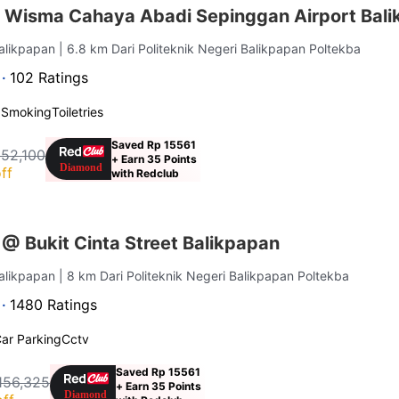
 Wisma Cahaya Abadi Sepinggan Airport Bal
Balikpapan
| 6.8 km Dari Politeknik Negeri Balikpapan Poltekba
 ·
102 Ratings
 Smoking
Toiletries
Saved Rp 15561
152,100
+ Earn 35 Points
ff
with Redclub
@ Bukit Cinta Street Balikpapan
Balikpapan
| 8 km Dari Politeknik Negeri Balikpapan Poltekba
 ·
1480 Ratings
ar Parking
Cctv
Saved Rp 15561
156,325
+ Earn 35 Points