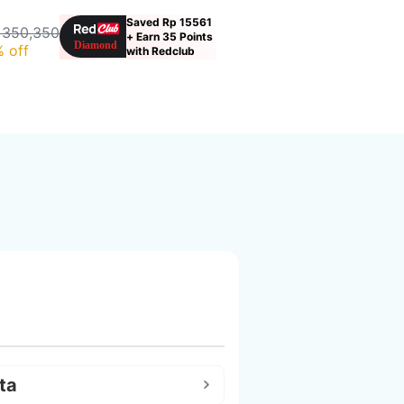
Saved Rp 15561
 350,350
+ Earn 35 Points
 off
with Redclub
ta