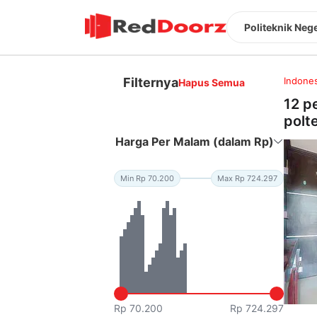
Politeknik Neg
Filternya
Indones
Hapus Semua
12 p
polt
Harga Per Malam (dalam Rp)
Min Rp 70.200
Max Rp 724.297
Rp 70.200
Rp 724.297