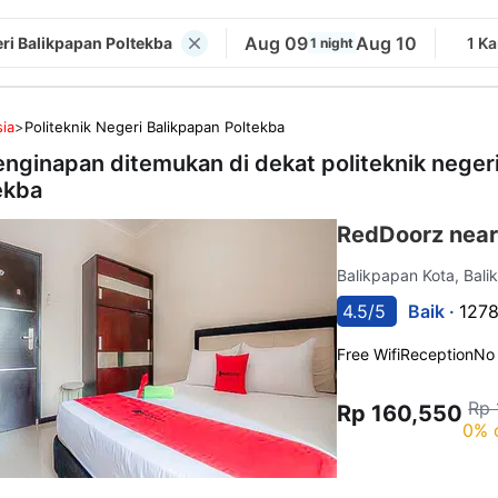
Aug 09
Aug 10
eri Balikpapan Poltekba
1 K
1 night
ia
>
Politeknik Negeri Balikpapan Poltekba
enginapan ditemukan di dekat
politeknik neger
ekba
RedDoorz near
Balikpapan Kota, Bal
4.5/5
Baik ·
1278
Free Wifi
Reception
No
Rp 
Rp 160,550
0% 