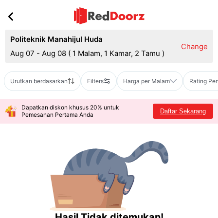
Politeknik Manahijul Huda
Change
Aug 07 - Aug 08
(
1 Malam, 1 Kamar, 2 Tamu
)
Urutkan berdasarkan
Filters
Harga per Malam
Rating Pe
Dapatkan diskon khusus 20% untuk
Daftar Sekarang
Pemesanan Pertama Anda
Hasil Tidak ditemukan!