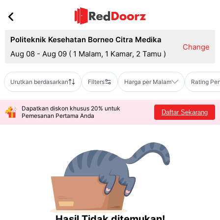
Politeknik Kesehatan Borneo Citra Medika
Change
Aug 08 - Aug 09
(
1 Malam, 1 Kamar, 2 Tamu
)
Urutkan berdasarkan
Filters
Harga per Malam
Rating Pe
Dapatkan diskon khusus 20% untuk
Daftar Sekarang
Pemesanan Pertama Anda
Hasil Tidak ditemukan!