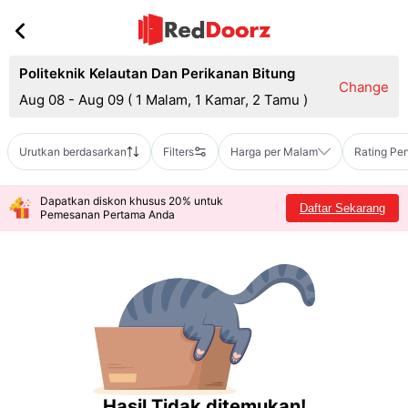
Politeknik Kelautan Dan Perikanan Bitung
Change
Aug 08 - Aug 09
(
1 Malam, 1 Kamar, 2 Tamu
)
Urutkan berdasarkan
Filters
Harga per Malam
Rating Pe
Dapatkan diskon khusus 20% untuk
Daftar Sekarang
Pemesanan Pertama Anda
Hasil Tidak ditemukan!